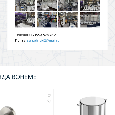
ения
ия
На борт ванной
Телефон:
+7 (950) 928-78-21
Почта:
santeh_gid2@mail.ru
НДА BOHEME
йные