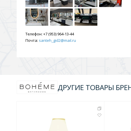
Душевые уголки и огражд
3 категории
Телефон:
Двери и перегородки
+7 (953) 964-13-44
Душевые огражден
Почта:
santeh_gid2@mail.ru
Трапы для душевых
3 категории
ДРУГИЕ ТОВАРЫ БРЕ
Квадратные
Комплектующие
Лине