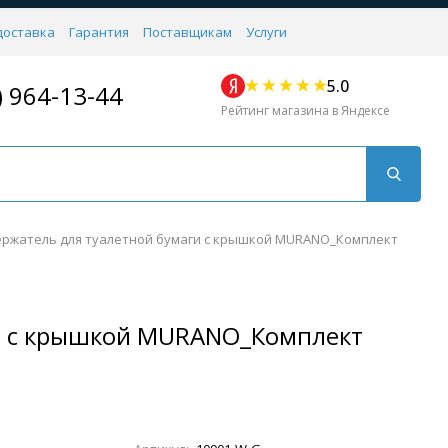
доставка
Гарантия
Поставщикам
Услуги
5.0
) 964-13-44
Рейтинг магазина в Яндексе
ржатель для туалетной бумаги с крышкой MURANO_Комплект
и с крышкой MURANO_Комплект
Для кухни
Для душа
Для биде
Душевые стой
Напольные
Комплектующие