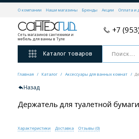
О компании
Наши магазины
Бренды
Акции
Оплата и 
+7 (953
Сеть магазинов сантехники и
мебель для ванны в Туле
Каталог
товаров
Главная
/
Каталог
/
Аксессуары для ванных комнат
/
Де
Смесители
11 категорий
Назад
Держатель для туалетной бумаг
Для ванны с душем
Для раковины
С гигиеническим душем
На борт ванной
Характеристики
Доставка
Отзывы (
0
)