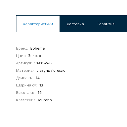
Ванны
19 категорий
Характеристики
Доставка
Гарантия
Акриловые
Из литьевого мрамора
Бренд:
Boheme
Ванны 120 см
Ванны 130 см
Ванны 
Цвет:
Золото
Ванны 200 см
Экраны для ванн
Ком
Артикул:
10901-W-G
Материал:
латунь / стекло
Длина см:
14
Ширина см:
13
Кухонные мойки
Высота см:
16
15 категорий
Коллекция:
Murano
Из искусственного камня
Из нержавеюще