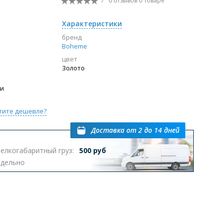
/
0 отзывов
о товаре
Перейти в раздел
Характеристики
бренд
Boheme
цвет
ы с инсталляцией
Биде
Писсуары
Золото
выпуском
ии
тите дешевле?
Доставка
от 2 до 14 дней
елкогабаритный груз:
500 руб
Перейти в раздел
тдельно
омплектующие для мебели