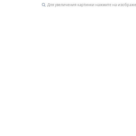
Для увеличения картинки нажмите на изображ
Унитазы
15 категорий
Напольные
Подвесные
Моноблоки
Приставные
Угловые с бачком
Уни
Комплектующие для инсталляций и кнопки смы
Мебель для ванных комна
7 категорий
Тумбы для ванной
Зеркало шкаф
П