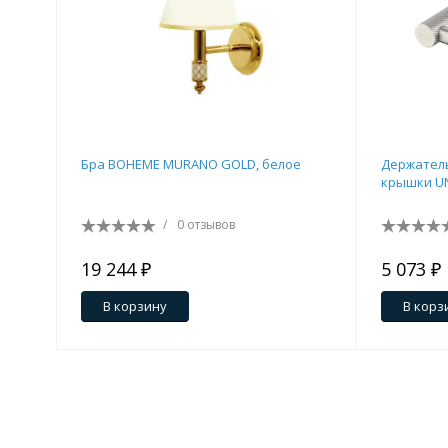
Бра BOHEME MURANO GOLD, белое
Держатель
крышки UN
/
0 отзывов
19 244 ₽
5 073 ₽
В корзину
В корз