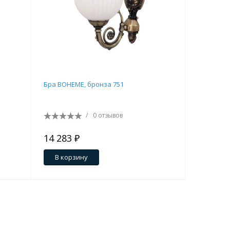
Бра BOHEME, бронза 751
Настенны
(белое)_
/
0 отзывов
14 283 ₽
21 214 
В корзину
В кор