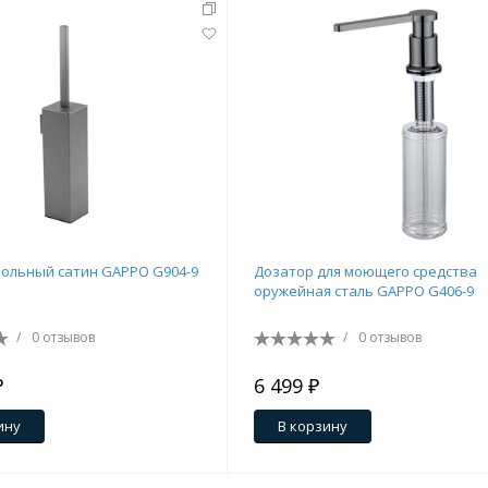
тующие
ольный сатин GAPPO G904-9
Дозатор для моющего средства
оружейная сталь GAPPO G406-9
мнат
/
0 отзывов
/
0 отзывов
₽
6 499 ₽
ину
В корзину
Ершики
Полки