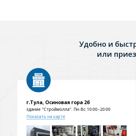
Зеркала
1 категория
Удобно и быст
Зеркала с подсветкой
или приез
Душевые поддоны
7 категорий
Акриловые
Из литьевого мрамора
г.Тула, Осиновая гора 2б
здание "Строймолла". Пн-Вс 10:00–20:00
Комплектующие к поддонам
Показать на карте