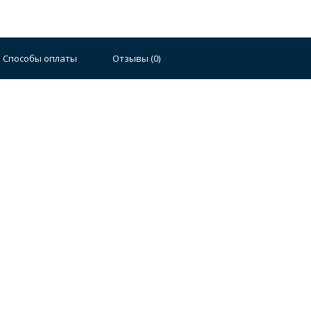
Способы оплаты
Отзывы (
0
)
Стальные
Чугунные
Ванны 100 см
Отдельно
140 см
Ванны 150 см
Ванны 160 см
Ванны 17
плектующие для ванн
й стали
Двойные
Сушилки и диспенсеры для моек