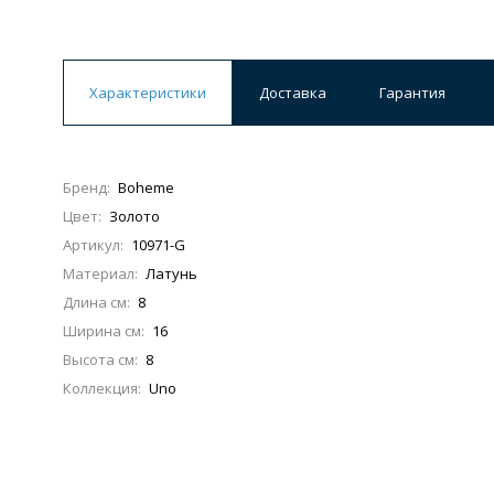
Ванны
19 категорий
Характеристики
Доставка
Гарантия
Акриловые
Из литьевого мрамора
Бренд:
Boheme
Ванны 120 см
Ванны 130 см
Ванны 
Цвет:
Золото
Ванны 200 см
Экраны для ванн
Ком
Артикул:
10971-G
Материал:
Латунь
Длина см:
8
Ширина см:
16
Кухонные мойки
Высота см:
8
15 категорий
Коллекция:
Uno
Из искусственного камня
Из нержавеюще