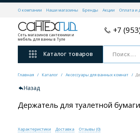
О компании
Наши магазины
Бренды
Акции
Оплата и 
+7 (953
Сеть магазинов сантехники и
мебель для ванны в Туле
Каталог
товаров
Главная
/
Каталог
/
Аксессуары для ванных комнат
/
Де
Смесители
11 категорий
Назад
Держатель для туалетной бумаги
Для ванны с душем
Для раковины
С гигиеническим душем
На борт ванной
Характеристики
Доставка
Отзывы (
0
)