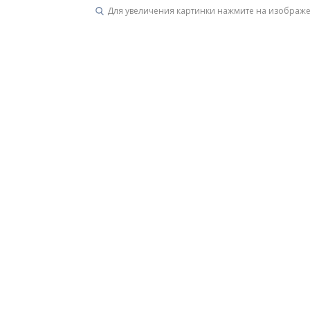
Для увеличения картинки нажмите на изображ
Унитазы
15 категорий
Напольные
Подвесные
Моноблоки
Приставные
Угловые с бачком
Уни
Комплектующие для инсталляций и кнопки смы
Мебель для ванных комна
7 категорий
Тумбы для ванной
Зеркало шкаф
П