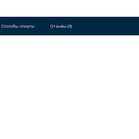
Способы оплаты
Отзывы (
0
)
Стальные
Чугунные
Ванны 100 см
Отдельно
140 см
Ванны 150 см
Ванны 160 см
Ванны 17
плектующие для ванн
й стали
Двойные
Сушилки и диспенсеры для моек