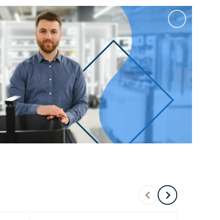
100 см
Перейти в раздел
альные
Подвесные
60 см
65 см
70 см
80 см
Перейти в раздел