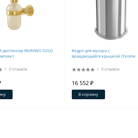
й диспенсер MURANO GOLD
Ведро для мусора с
омплект
вращающейся крышкой Chrome
/
0 отзывов
/
0 отзывов
₽
16 552 ₽
ину
В корзину