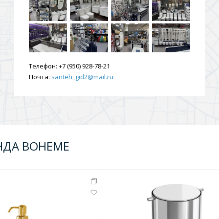
ения
ия
На борт ванной
Телефон:
+7 (950) 928-78-21
Почта:
santeh_gid2@mail.ru
НДА BOHEME
йные