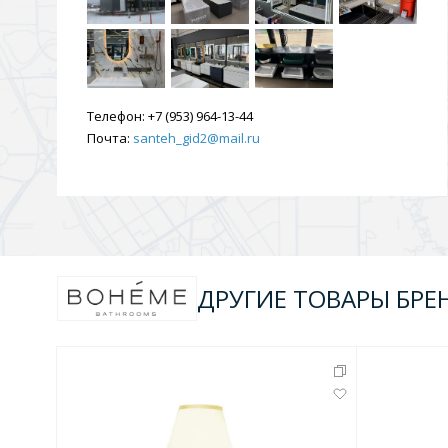
Душевые уголки и огражд
3 категории
Телефон:
Двери и перегородки
+7 (953) 964-13-44
Душевые огражден
Почта:
santeh_gid2@mail.ru
Трапы для душевых
3 категории
ДРУГИЕ ТОВАРЫ БРЕ
Квадратные
Комплектующие
Лине