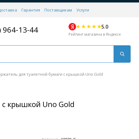
доставка
Гарантия
Поставщикам
Услуги
5.0
) 964-13-44
Рейтинг магазина в Яндексе
ржатель для туалетной бумаги с крышкой Uno Gold
 с крышкой Uno Gold
Для кухни
Для душа
Для биде
Душевые стой
Напольные
Комплектующие