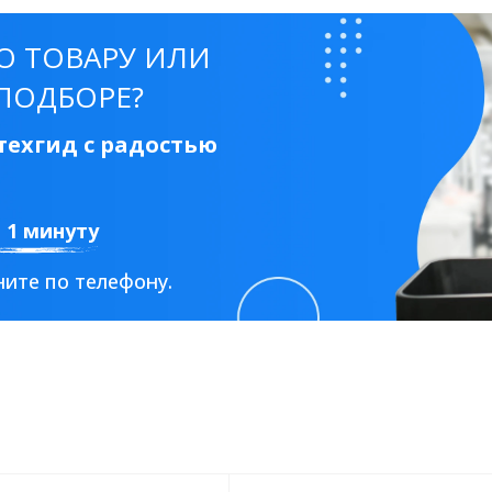
50 см
60 см
70 см
80 см
90 см
О ТОВАРУ ИЛИ
ПОДБОРЕ?
ехгид с радостью
Круглые
Накладные чаши
Прямоугольные
Ов
а 1 минуту
Угловые
40 см
45 см
50 см
55 см
ите по телефону.
Комплектующие