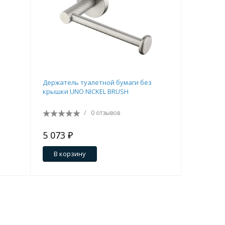
Держатель туалетной бумаги без
Бра BOHE
крышки UNO NICKEL BRUSH
/
0 отзывов
5 073 ₽
14 283 
В корзину
В кор