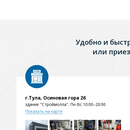
Зеркала
1 категория
Удобно и быст
Зеркала с подсветкой
или приез
Душевые поддоны
7 категорий
Акриловые
Из литьевого мрамора
г.Тула, Осиновая гора 2б
здание "Строймолла". Пн-Вс 10:00–20:00
Комплектующие к поддонам
Показать на карте