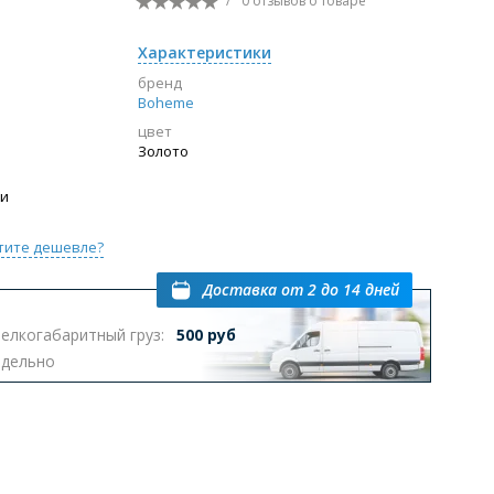
/
0 отзывов
о товаре
Перейти в раздел
Характеристики
бренд
Boheme
цвет
ы с инсталляцией
Биде
Писсуары
Золото
выпуском
ии
тите дешевле?
Доставка
от 2 до 14 дней
елкогабаритный груз:
500 руб
Перейти в раздел
тдельно
омплектующие для мебели