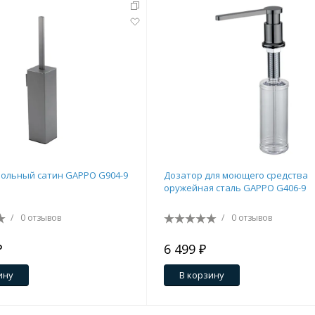
тующие
ольный сатин GAPPO G904-9
Дозатор для моющего средства
оружейная сталь GAPPO G406-9
мнат
/
0 отзывов
/
0 отзывов
₽
6 499 ₽
ину
В корзину
Ершики
Полки