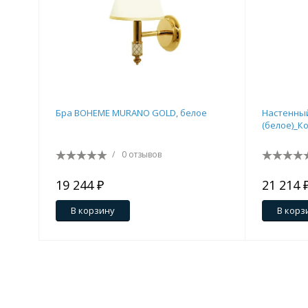
Бра BOHEME MURANO GOLD, белое
Настенны
(белое)_К
/
0 отзывов
19 244 ₽
21 214 
В корзину
В корз