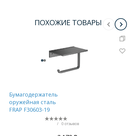
ПОХОЖИЕ ТОВАРЫ
Бумагодержатель
Ер
оружейная сталь
са
FRAP F30603-19
/
0 отзывов