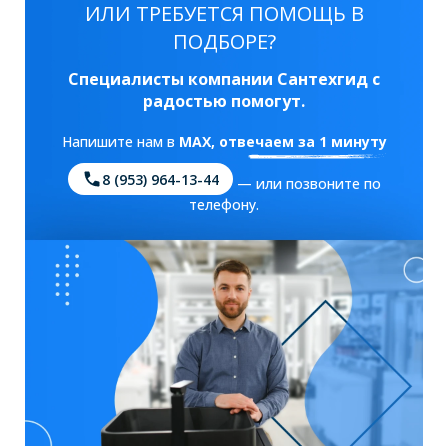
ИЛИ ТРЕБУЕТСЯ ПОМОЩЬ В
ПОДБОРЕ?
Специалисты компании Сантехгид с
радостью помогут.
Напишите нам в
MAX
, отвечаем за 1 минуту
8 (953) 964-13-44
— или позвоните по
телефону.