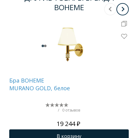
BOHEME
Бра BOHEME
Де
MURANO GOLD, белое
ту
бе
NI
/
0 отзывов
19 244 ₽
В корзину