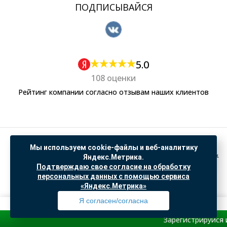
ПОДПИСЫВАЙСЯ
5.0
108 оценки
Рейтинг компании согласно отзывам наших клиентов
Политика обработки персональных данных
Мы используем cookie-файлы и веб-аналитику
Согласие на обработку данных Яндекс Метрика
Яндекс.Метрика.
Подтверждаю свое согласие на обработку
"© ООО “САНТЕХГИД”, 2026. Все права защищены. Предложение не является публичной
персональных данных с помощью сервиса
офертой, цены и информация на сайте ознакомительные
«Яндекс.Метрика»
Доработка и продвижение в
SO.USE
Я согласен/согласна
Зарегистрируйся и получи
Профиль
Товары
Поиск
Избранное
Корзина