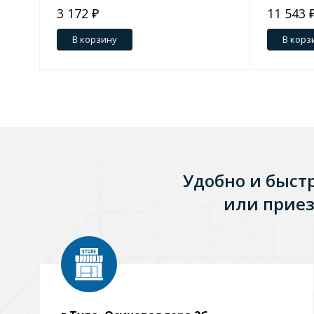
3 172 ₽
11 543 
Зеркала
В корзину
В корз
1 категория
Зеркала с подсветкой
Душевые поддоны
Удобно и быст
7 категорий
или приез
Акриловые
Из литьевого мрамора
Комплектующие к поддонам