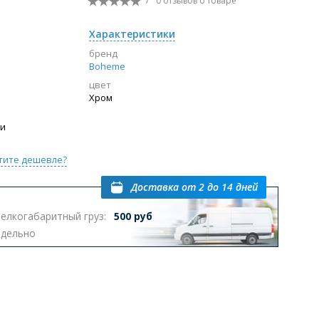
/
0 отзывов
о товаре
Перейти в раздел
Характеристики
бренд
Boheme
цвет
ы с инсталляцией
Биде
Писсуары
Хром
выпуском
ии
тите дешевле?
Доставка
от 2 до 14 дней
елкогабаритный груз:
500 руб
Перейти в раздел
тдельно
омплектующие для мебели