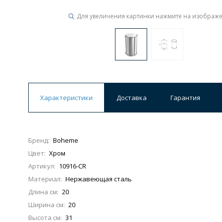
Для увеличения картинки нажмите на изображ
Ванны
19 категорий
Акриловые
Из литьевого мрамора
Ванны 120 см
Ванны 130 см
Ванны 
Характеристики
Доставка
Гарантия
Ванны 200 см
Экраны для ванн
Ком
Бренд:
Boheme
Цвет:
Хром
Кухонные мойки
Артикул:
10916-CR
15 категорий
Материал:
Нержавеющая сталь
Длина см:
20
Из искусственного камня
Из нержавеюще
Ширина см:
20
Высота см:
31