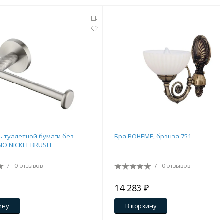
 туалетной бумаги без
Бра BOHEME, бронза 751
O NICKEL BRUSH
/
0 отзывов
/
0 отзывов
14 283 ₽
ину
В корзину