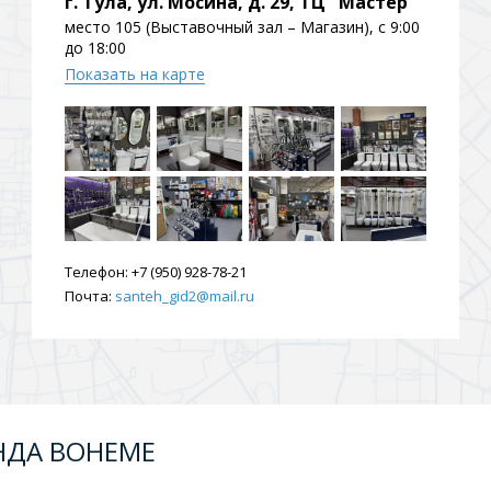
г. Тула, ул. Мосина, д. 29, ТЦ "Мастер"
ения
место 105 (Выставочный зал – Магазин), с 9:00
до 18:00
Показать на карте
ия
На борт ванной
Телефон:
+7 (950) 928-78-21
Почта:
santeh_gid2@mail.ru
йные
НДА BOHEME