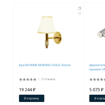
Бра BOHEME MURANO GOLD, белое
Держатель
крышки UN
/
0 отзывов
19 244 ₽
5 073 ₽
В корзину
В корз