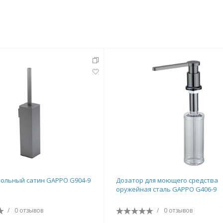
тующие
мнат
ольный сатин GAPPO G904-9
Дозатор для моющего средства
оружейная сталь GAPPO G406-9
Ершики
Полки
/
0 отзывов
/
0 отзывов