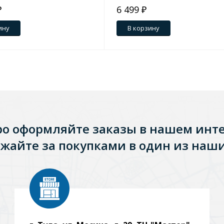
₽
6 499 ₽
ину
В корзину
ро оформляйте заказы в нашем инт
жайте за покупками в один из наши
Стальные
Из искусственного камня
Из стеклоплас