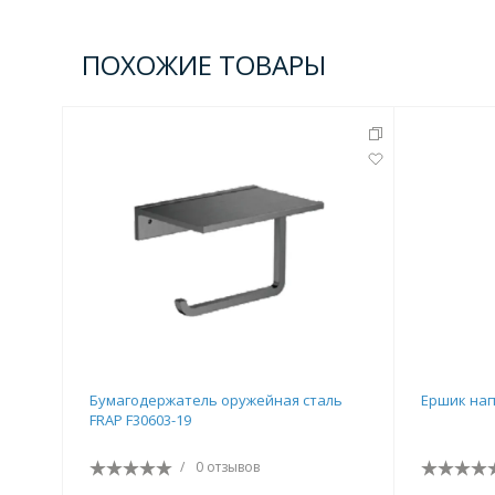
Комплектующие для кабин
ПОХОЖИЕ ТОВАРЫ
Полотенцесушители
3 категории
Водяные
Электрические
Комплек
Аксессуары для ванных ко
4 категории
Бумагодержатель оружейная сталь
Ершик нап
FRAP F30603-19
Дозаторы
Карнизы и шторки для ванной
/
0 отзывов