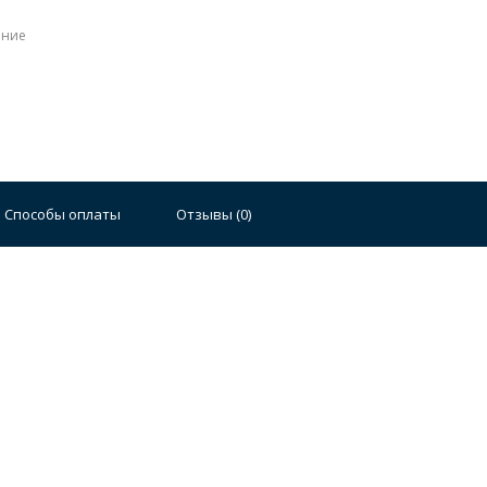
ение
Стальные
Чугунные
Ванны 100 см
Отдельно
140 см
Ванны 150 см
Ванны 160 см
Ванны 17
Способы оплаты
Отзывы (
0
)
плектующие для ванн
й стали
Двойные
Сушилки и диспенсеры для моек