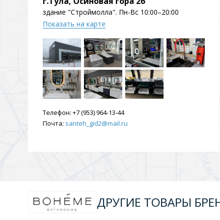
г.Тула, Осиновая гора 2б
Душевые уголки и огражд
здание "Строймолла". Пн-Вс 10:00–20:00
3 категории
Показать на карте
Двери и перегородки
Душевые огражден
Трапы для душевых
Телефон:
+7 (953) 964-13-44
3 категории
Почта:
santeh_gid2@mail.ru
Квадратные
Комплектующие
Лине
ДРУГИЕ ТОВАРЫ БРЕ