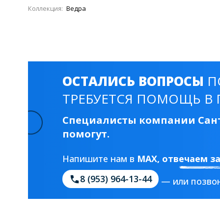
Смесители для моек
40 см
45 см
Коллекция:
Ведра
Раковины
23 категории
ОСТАЛИСЬ ВОПРОСЫ
П
ТРЕБУЕТСЯ ПОМОЩЬ В 
Мебельные раковины
Квадратные
На стиральную машину
С пьедесталом
Специалисты компании Сант
помогут.
90 см
100 см
120 см
130 см
Напишите нам в
MAX
, отвечаем з
8 (953) 964-13-44
Душевые кабины
— или позвон
1 категория