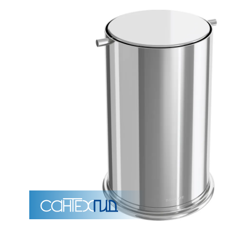
Унитазы
15 категорий
Напольные
Подвесные
Моноблоки
Приставные
Угловые с бачком
Уни
Комплектующие для инсталляций и кнопки смы
Мебель для ванных комна
7 категорий
Тумбы для ванной
Зеркало шкаф
П