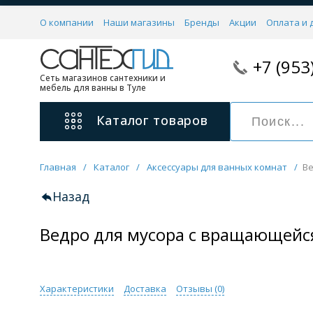
О компании
Наши магазины
Бренды
Акции
Оплата и 
+7 (953
Сеть магазинов сантехники и
мебель для ванны в Туле
Каталог
товаров
Главная
/
Каталог
/
Аксессуары для ванных комнат
/
Ве
Смесители
11 категорий
Назад
Ведро для мусора с вращающей
Для ванны с душем
Для раковины
С гигиеническим душем
На борт ванной
Характеристики
Доставка
Отзывы (
0
)