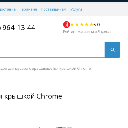
доставка
Гарантия
Поставщикам
Услуги
5.0
) 964-13-44
Рейтинг магазина в Яндексе
дро для мусора с вращающейся крышкой Chrome
ся крышкой Chrome
Для кухни
Для душа
Для биде
Душевые стой
Напольные
Комплектующие