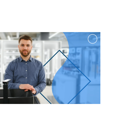
100 см
Перейти в раздел
альные
Подвесные
60 см
65 см
70 см
80 см
Перейти в раздел