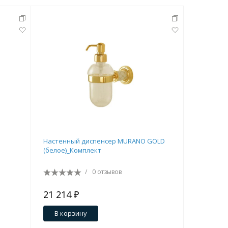
Настенный диспенсер MURANO GOLD
Полотенц
(белое)_Комплект
MattWhite
/
0 отзывов
21 214 ₽
21 430 
В корзину
В кор