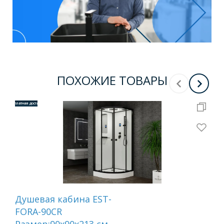
ПОХОЖИЕ ТОВАРЫ
Бесплатная доставка
Бесплатная 
Душевая кабина EST-
Ка
FORA-90CR
бе