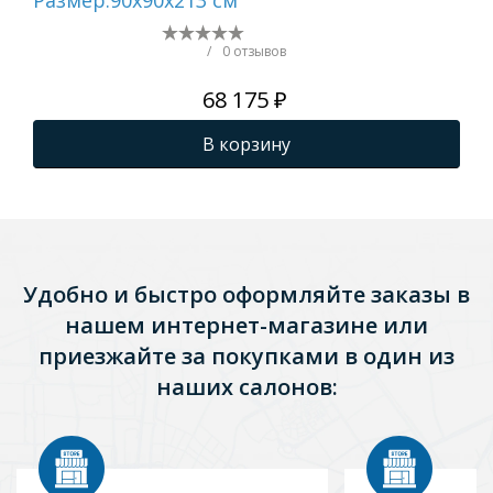
Размер:90х90х213 см
80C
21
/
0 отзывов
68 175 ₽
В корзину
Удобно и быстро оформляйте заказы в
нашем интернет-магазине или
приезжайте за покупками в один из
наших салонов: