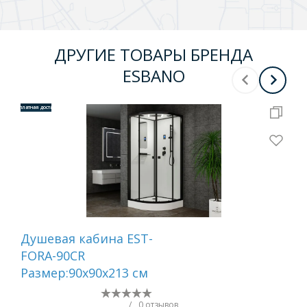
ДРУГИЕ ТОВАРЫ БРЕНДА
ESBANO
Бесплатная доставка
Бесплатная 
Душевая кабина EST-
Ка
FORA-90CR
бе
Размер:90х90х213 см
80C
21
/
0 отзывов