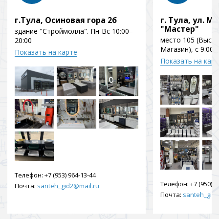
г.Тула, Осиновая гора 2б
г. Тула, ул. Мо
"Мастер"
здание "Строймолла". Пн-Вс 10:00–
место 105 (Выст
20:00
Магазин), с 9:00 
Показать на карте
Показать на кар
Телефон:
+7 (953) 964-13-44
Телефон:
+7 (950) 9
Почта:
santeh_gid2@mail.ru
Почта:
santeh_gid2