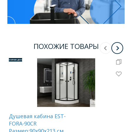
ПОХОЖИЕ ТОВАРЫ
Бесплатная доставка
Бесплатная 
Душевая кабина EST-
Ка
FORA-90CR
бе
Размер:90х90х213 см
80C