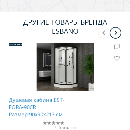
ДРУГИЕ ТОВАРЫ БРЕНДА
ESBANO
Бесплатная доставка
Бесплатная 
Душевая кабина EST-
Ка
FORA-90CR
бе
Размер:90х90х213 см
80C
21
/
0 отзывов