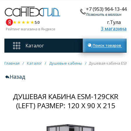
+7 (953) 964-13-44
Позвонить в магазин
г.Тула
5.0
3 магазина
Рейтинг магазина в Яндексе
Каталог
Поиск товаров
Смесители
Главная
/
Каталог
/
Душевые кабины
/
Душевая кабина ESM-129
Назад
Унитазы
ДУШЕВАЯ КАБИНА ESM-129CKR
Мебель для ванных комнат
(LEFT) РАЗМЕР: 120 Х 90 Х 215
Ванны
Кухонные мойки