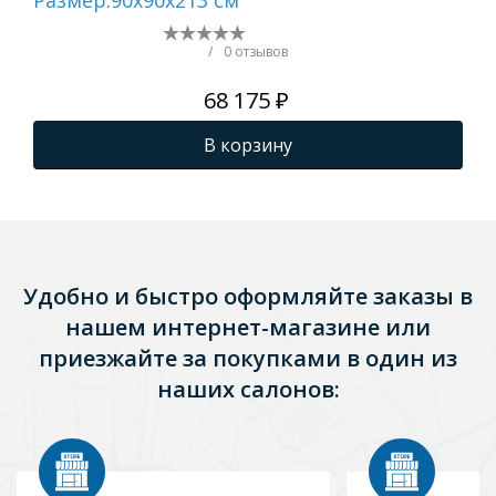
Размер:90х90х213 см
80C
21
/
0 отзывов
68 175 ₽
В корзину
Удобно и быстро оформляйте заказы в
нашем интернет-магазине или
приезжайте за покупками в один из
наших салонов: