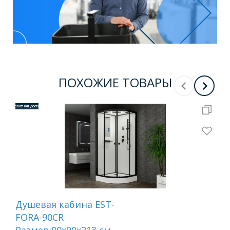
ПОХОЖИЕ ТОВАРЫ
Бесплатная доставка
Бесплатная 
Душевая кабина EST-
Ка
FORA-90CR
бе