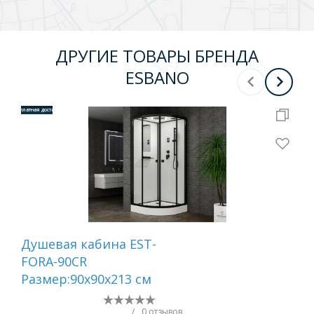
ДРУГИЕ ТОВАРЫ БРЕНДА
ESBANO
Бесплатная доставка
Бесплатная 
Душевая кабина EST-
Ка
FORA-90CR
бе
Размер:90х90х213 см
80C
21
/
0 отзывов