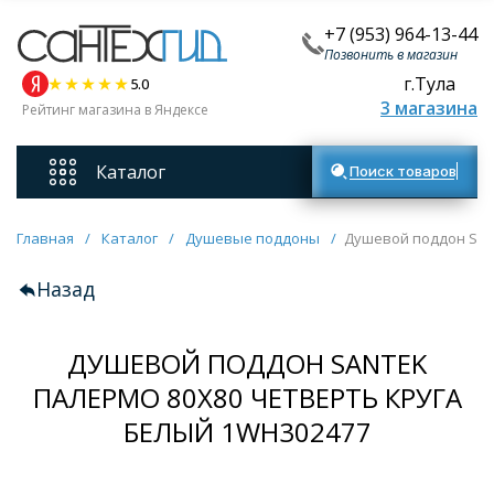
+7 (953) 964-13-44
Позвонить в магазин
г.Тула
5.0
3 магазина
Рейтинг магазина в Яндексе
Каталог
Поиск товаров
Смесители
Главная
/
Каталог
/
Душевые поддоны
/
Душевой поддон San
Назад
Унитазы
ДУШЕВОЙ ПОДДОН SANTEK
Мебель для ванных комнат
ПАЛЕРМО 80Х80 ЧЕТВЕРТЬ КРУГА
Ванны
БЕЛЫЙ 1WH302477
Кухонные мойки