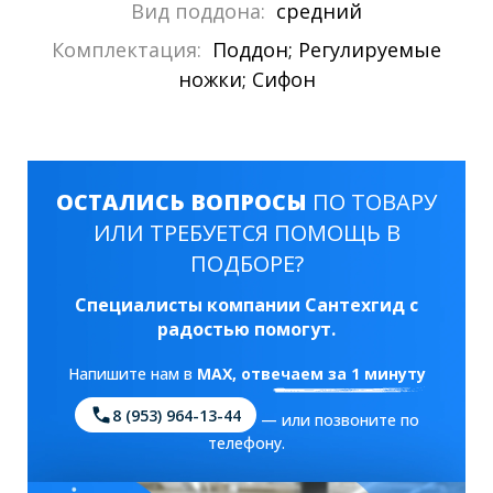
Вид поддона:
средний
Комплектация:
Поддон; Регулируемые
ножки; Сифон
ОСТАЛИСЬ ВОПРОСЫ
ПО ТОВАРУ
ИЛИ ТРЕБУЕТСЯ ПОМОЩЬ В
ПОДБОРЕ?
Специалисты компании Сантехгид с
радостью помогут.
Напишите нам в
MAX
, отвечаем за 1 минуту
8 (953) 964-13-44
— или позвоните по
телефону.