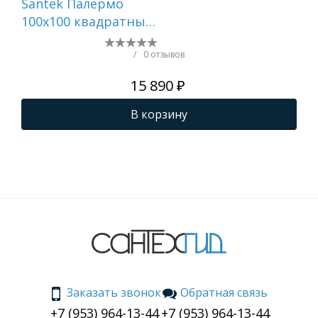
Santek Палермо
Sa
100х100 квадратный
80
белый 1WH501807
бе
/
0 отзывов
15 890 ₽
В корзину
Заказать звонок
Обратная связь
+7 (953) 964-13-44
+7 (953) 964-13-44