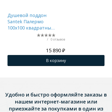
Душевой поддон
Ду
Santek Палермо
ак
100х100 квадратный
DP
белый 1WH501807
100
кру
/
0 отзывов
но
15 890 ₽
фр
экр
В корзину
Удобно и быстро оформляйте заказы в
нашем интернет-магазине или
приезжайте за покупками в один из