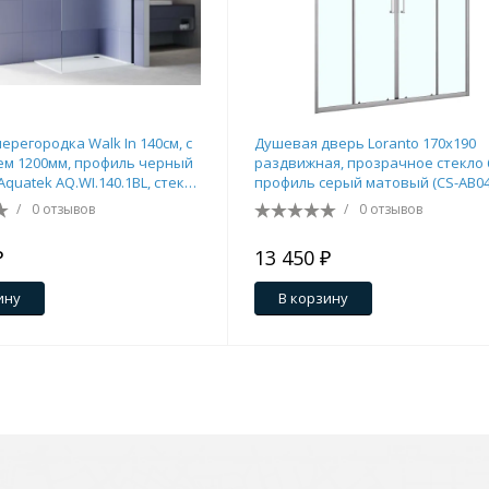
ерегородка Walk In 140см, с
Душевая дверь Loranto 170x190
м 1200мм, профиль черный
раздвижная, прозрачное стекло 
quatek AQ.WI.140.1BL, стекло
профиль серый матовый (CS-AB0
ое+матовое, закаленное
170)
/
0 отзывов
/
0 отзывов
₽
13 450 ₽
ину
В корзину