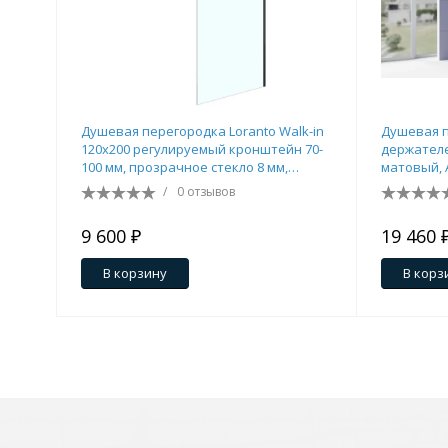
Душевая перегородка Loranto Walk-in
Душевая п
120x200 регулируемый кронштейн 70-
держателе
100 мм, прозрачное стекло 8 мм,
матовый, A
профиль черный матовый (CS-W04B-
прозрачн
/
0 отзывов
120)
9 600 ₽
19 460 
В корзину
В корз