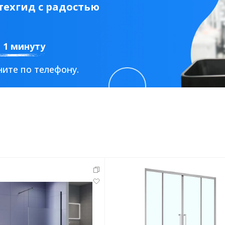
ехгид с радостью
а 1 минуту
ите по телефону.