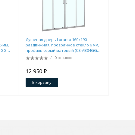
Душевая дверь Loranto 160x190
Душевая д
6 мм,
раздвижная, прозрачное стекло 6 мм,
раздвижна
4GG-
профиль серый матовый (CS-AB04GG-
профиль 
160)
150)
/
0 отзывов
12 950 ₽
12 300 
В корзину
В кор