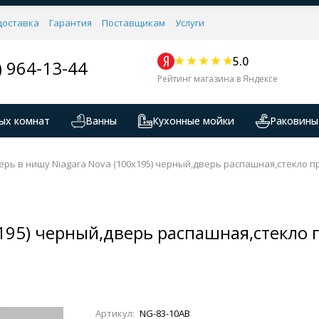
доставка
Гарантия
Поставщикам
Услуги
5.0
) 964-13-44
Рейтинг магазина в Яндексе
ых комнат
Ванны
Кухонные мойки
Раковины
ерь в нишу Niagara Nova (100х195) черный,дверь распашная,стекло п
х195) черный,дверь распашная,стекло 
Артикул:
NG-83-10AB