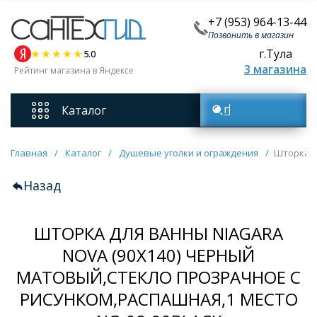
+7 (953) 964-13-44
Позвонить в магазин
г.Тула
5.0
3 магазина
Рейтинг магазина в Яндексе
Каталог
Поиск товаров
Смесители
Главная
/
Каталог
/
Душевые уголки и ограждения
/
Шторка д
Назад
Унитазы
ШТОРКА ДЛЯ ВАННЫ NIAGARA
Мебель для ванных комнат
NOVA (90Х140) ЧЕРНЫЙ
МАТОВЫЙ,СТЕКЛО ПРОЗРАЧНОЕ С
Ванны
РИСУНКОМ,РАСПАШНАЯ,1 МЕСТО
Кухонные мойки