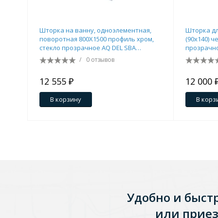
Зеркала
Шторка на ванну, одноэлементная,
Шторка дл
1 категория
поворотная 800X1500 профиль хром,
(90х140) 
стекло прозрачное AQ DEL SBA
прозрачно
08015CH
место NG-
/
0 отзывов
Зеркала с подсветкой
12 555 ₽
12 000 
В корзину
В корз
Душевые поддоны
7 категорий
Акриловые
Из литьевого мрамора
Комплектующие к поддонам
Удобно и быст
или приез