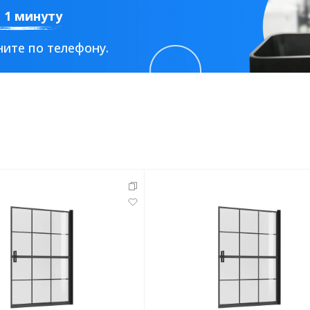
а 1 минуту
ите по телефону.
тующие
мнат
Ершики
Полки