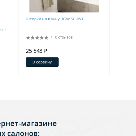
Перейти в раздел
Шторка на ванну RGW SC-051
Шторка н
о
ая,1
/
0 отзывов
25 543 ₽
23 514.
В корзину
В кор
Перейти в раздел
тика
Керамические
ернет-магазине
х салонов: