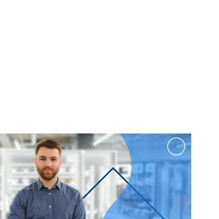
100 см
Перейти в раздел
альные
Подвесные
60 см
65 см
70 см
80 см
Перейти в раздел