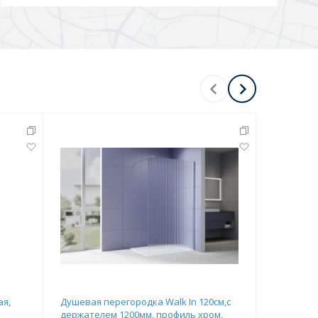
ая,
Душевая перегородка Walk In 120см,с
Душевая п
держателем 1200мм, профиль хром,
держател