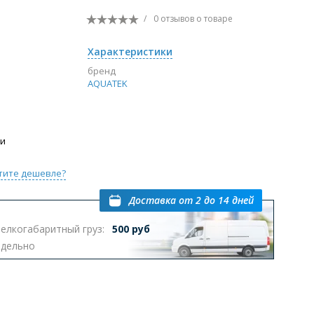
/
0 отзывов
о товаре
Перейти в раздел
Характеристики
бренд
AQUATEK
ы с инсталляцией
Биде
Писсуары
выпуском
ии
тите дешевле?
Доставка
от 2 до 14 дней
Перейти в раздел
елкогабаритный груз:
500 руб
тдельно
омплектующие для мебели