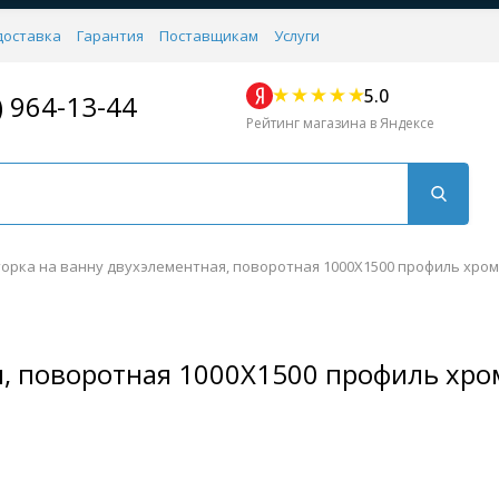
доставка
Гарантия
Поставщикам
Услуги
5.0
) 964-13-44
Рейтинг магазина в Яндексе
орка на ванну двухэлементная, поворотная 1000X1500 профиль хром,
, поворотная 1000X1500 профиль хром
Для кухни
Для душа
Для биде
Душевые стой
Напольные
Комплектующие