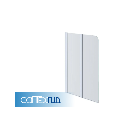
Унитазы
15 категорий
Напольные
Подвесные
Моноблоки
Приставные
Угловые с бачком
Уни
Комплектующие для инсталляций и кнопки смы
Мебель для ванных комна
7 категорий
Тумбы для ванной
Зеркало шкаф
П