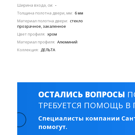
Смесители для моек
40 см
45 см
Ширина входа, см:
-
Толщина полотна двери, мм:
6 мм
Материал полотна двери:
стекло
прозрачное, закаленное
Раковины
Цвет профиля:
хром
23 категории
Материал профиля:
Алюминий
Коллекция:
ДЕЛЬТА
Мебельные раковины
Квадратные
На стиральную машину
С пьедесталом
90 см
100 см
120 см
130 см
ОСТАЛИСЬ ВОПРОСЫ
П
ТРЕБУЕТСЯ ПОМОЩЬ В 
Душевые кабины
1 категория
Специалисты компании Сант
помогут.