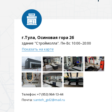
Душевые уголки и огражд
3 категории
Двери и перегородки
Душевые огражден
г.Тула, Осиновая гора 2б
здание "Строймолла". Пн-Вс 10:00–20:00
Показать на карте
Трапы для душевых
3 категории
Квадратные
Комплектующие
Лине
Телефон:
+7 (953) 964-13-44
Почта:
santeh_gid2@mail.ru