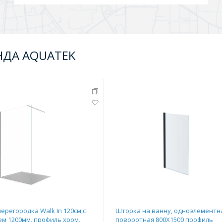
НДА AQUATEK
ерегородка Walk In 120см,с
Шторка на ванну, одноэлементн
м 1200мм, профиль хром,
поворотная 800X1500 профиль