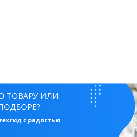
50 см
60 см
70 см
80 см
90 см
Круглые
Накладные чаши
Прямоугольные
Ов
Угловые
40 см
45 см
50 см
55 см
Комплектующие
О ТОВАРУ ИЛИ
ПОДБОРЕ?
ехгид с радостью