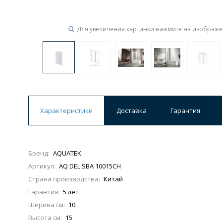
Ванны
Для увеличения картинки нажмите на изображ
19 категорий
Акриловые
Из литьевого мрамора
Ванны 120 см
Ванны 130 см
Ванны 
Ванны 200 см
Экраны для ванн
Ком
Характеристики
Доставка
Гарантия
Бренд:
AQUATEK
Кухонные мойки
Артикул:
AQ DEL SBA 10015CH
15 категорий
Страна производства:
Китай
Гарантия:
5 лет
Из искусственного камня
Из нержавеюще
Ширина см:
10
Высота см:
15