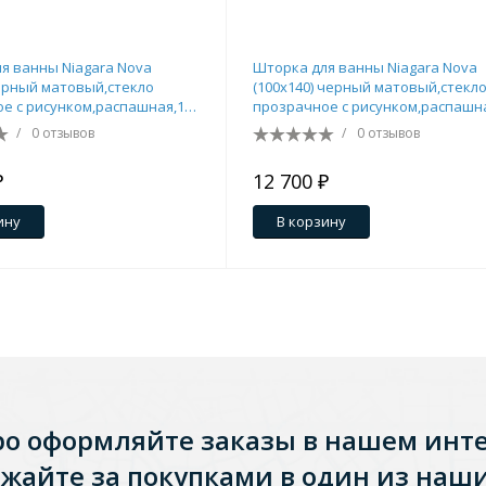
я ванны Niagara Nova
Шторка для ванны Niagara Nova
черный матовый,стекло
(100х140) черный матовый,стекл
е с рисунком,распашная,1
прозрачное с рисунком,распашн
08-90BLACK
место NG-08-10BLACK
/
0 отзывов
/
0 отзывов
₽
12 700 ₽
ину
В корзину
Стальные
Из искусственного камня
Из стеклоплас
ро оформляйте заказы в нашем инт
жайте за покупками в один из наши