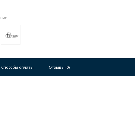
ение
Стальные
Чугунные
Ванны 100 см
Отдельно
140 см
Ванны 150 см
Ванны 160 см
Ванны 17
плектующие для ванн
Способы оплаты
Отзывы (
0
)
й стали
Двойные
Сушилки и диспенсеры для моек