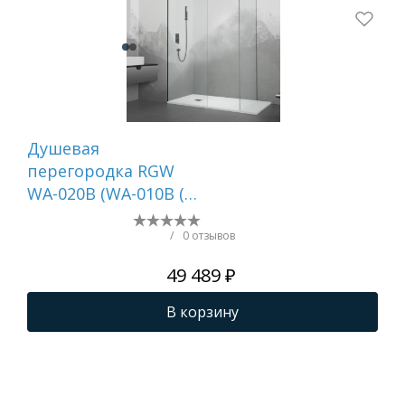
Душевая
Ду
перегородка RGW
PA-
WA-020B (WA-010B (2
017
шт.) + S-1220 B)
/
0 отзывов
49 489 ₽
В корзину