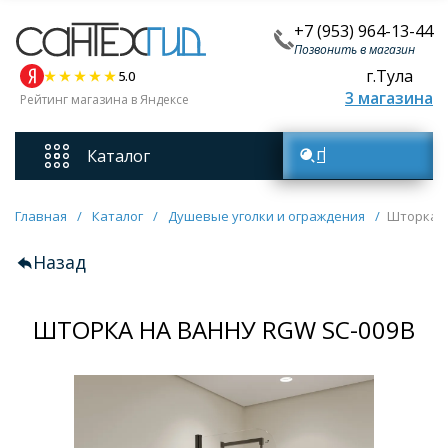
+7 (953) 964-13-44
Позвонить в магазин
г.Тула
5.0
3 магазина
Рейтинг магазина в Яндексе
Каталог
Поиск товаров
Смесители
Главная
/
Каталог
/
Душевые уголки и ограждения
/
Шторка н
Назад
Унитазы
ШТОРКА НА ВАННУ RGW SC-009B
Мебель для ванных комнат
Ванны
Кухонные мойки