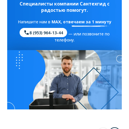
Специалисты компании Сантехгид с
радостью помогут.
Напишите нам в
MAX
, отвечаем за 1 минуту
8 (953) 964-13-44
— или позвоните по
телефону.