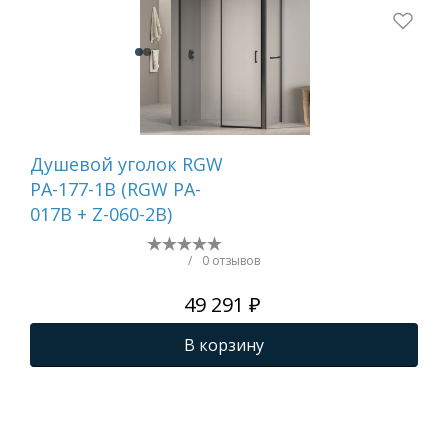
Душевой уголок RGW
Ду
PA-177-1B (RGW PA-
пе
017B + Z-060-2B)
WA-
шт.
/
0 отзывов
49 291 ₽
В корзину