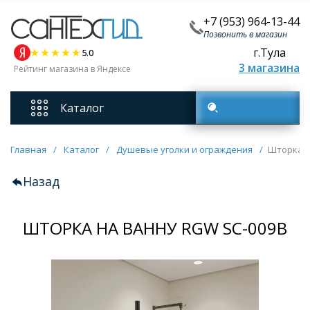
+7 (953) 964-13-44
Позвонить в магазин
г.Тула
5.0
3 магазина
Рейтинг магазина в Яндексе
Каталог
Поиск товаров
Смесители
Главная
/
Каталог
/
Душевые уголки и ограждения
/
Шторка н
Назад
Унитазы
ШТОРКА НА ВАННУ RGW SC-009B
Мебель для ванных комнат
Ванны
Кухонные мойки