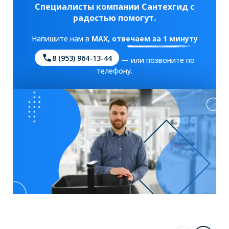
Специалисты компании Сантехгид с
радостью помогут.
Напишите нам в
MAX
, отвечаем за 1 минуту
8 (953) 964-13-44
— или позвоните по
телефону.