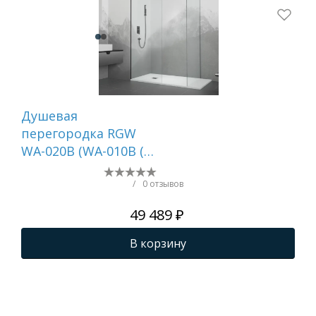
Душевая
Ду
перегородка RGW
PA-
WA-020B (WA-010B (2
017
шт.) + S-1220 B)
/
0 отзывов
49 489 ₽
В корзину