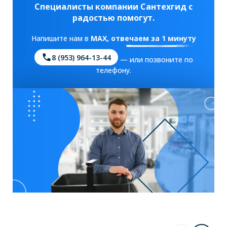
Специалисты компании Сантехгид с
радостью помогут.
Напишите нам в
MAX
, отвечаем за 1 минуту
8 (953) 964-13-44
— или позвоните по
телефону.