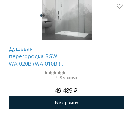
Душевая
Ду
перегородка RGW
PA-
WA-020B (WA-010B (2
017
шт.) + S-1220 B)
/
0 отзывов
49 489 ₽
В корзину