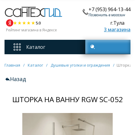
+7 (953) 964-13-44
Позвонить в магазин
г.Тула
5.0
3 магазина
Рейтинг магазина в Яндексе
Каталог
Поиск товаров
Смесители
Главная
/
Каталог
/
Душевые уголки и ограждения
/
Шторка н
Назад
Унитазы
ШТОРКА НА ВАННУ RGW SC-052
Мебель для ванных комнат
Ванны
Кухонные мойки