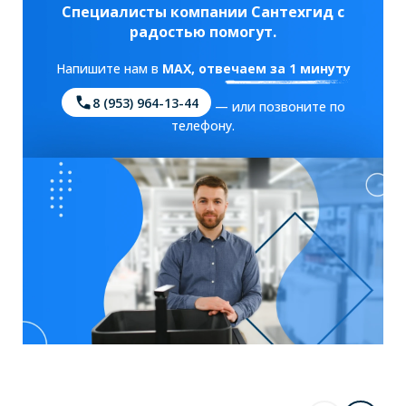
Специалисты компании Сантехгид с
радостью помогут.
Напишите нам в
MAX
, отвечаем за 1 минуту
8 (953) 964-13-44
— или позвоните по
телефону.