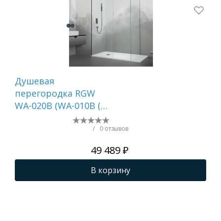
Душевая
Ду
перегородка RGW
PA-
WA-020B (WA-010B (2
017
шт.) + S-1220 B)
/
0 отзывов
49 489 ₽
В корзину