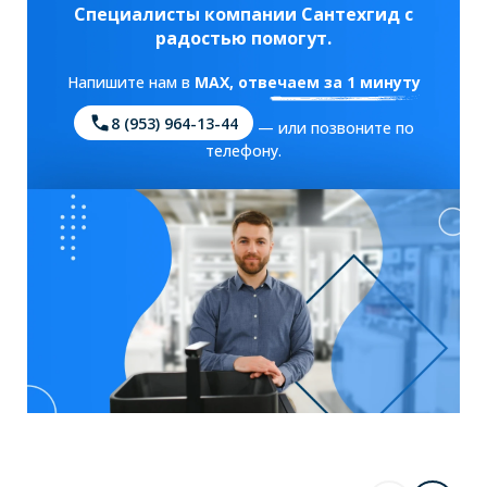
Специалисты компании Сантехгид с
радостью помогут.
Напишите нам в
MAX
, отвечаем за 1 минуту
8 (953) 964-13-44
— или позвоните по
телефону.