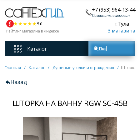
+7 (953) 964-13-44
Позвонить в магазин
г.Тула
5.0
3 магазина
Рейтинг магазина в Яндексе
Каталог
Поиск товаров
Смесители
Главная
/
Каталог
/
Душевые уголки и ограждения
/
Шторка н
Назад
Унитазы
ШТОРКА НА ВАННУ RGW SC-45B
Мебель для ванных комнат
Ванны
Кухонные мойки