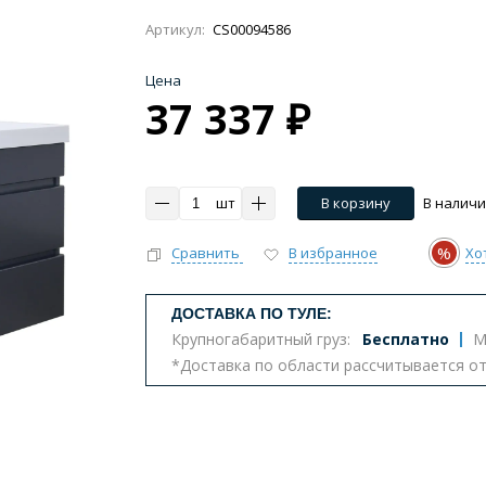
Артикул:
CS00094586
Цена
37 337 ₽
Импульсные, умные
Инсталляции
Комплект
тазы с биде
Бюджетные унитазы
С вертикальным 
шт
В корзину
В налич
ва
Комплектующие для унитазов
%
Сравнить
В избранное
Хо
ДОСТАВКА ПО ТУЛЕ:
т
Крупногабаритный груз:
Бесплатно
М
*Доставка по области рассчитывается о
еналы
Комоды
Шкафы
Столешницы
К