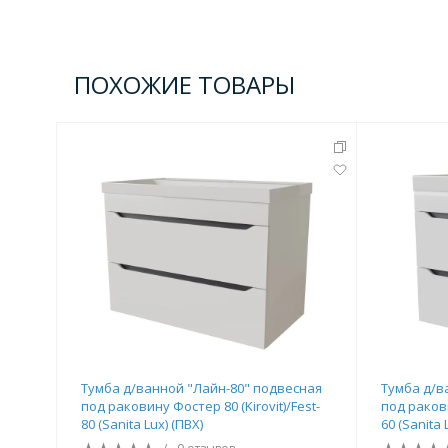
Комплектующие для кабин
ПОХОЖИЕ ТОВАРЫ
Полотенцесушители
3 категории
Водяные
Электрические
Комплек
Аксессуары для ванных ко
4 категории
Тумба д/ванной "Лайн-80" подвесная
Тумба д/в
Дозаторы
Карнизы и шторки для ванной
под раковину Фостер 80 (Kirovit)/Fest-
под ракови
80 (Sanita Lux) (ПВХ)
60 (Sanita 