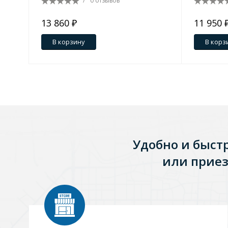
/
0 отзывов
13 860 ₽
11 950 
Зеркала
1 категория
В корзину
В корз
Зеркала с подсветкой
Душевые поддоны
7 категорий
Удобно и быст
или приез
Акриловые
Из литьевого мрамора
Комплектующие к поддонам