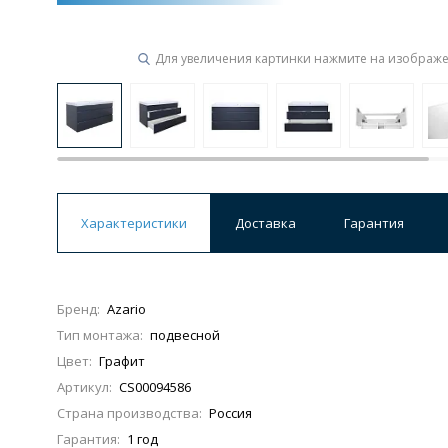
Ванны
Для увеличения картинки нажмите на изображ
19 категорий
Акриловые
Из литьевого мрамора
Ванны 120 см
Ванны 130 см
Ванны 
Ванны 200 см
Экраны для ванн
Ком
Характеристики
Доставка
Гарантия
Бренд:
Azario
Кухонные мойки
Тип монтажа:
подвесной
15 категорий
Цвет:
Графит
Артикул:
CS00094586
Из искусственного камня
Из нержавеюще
Страна производства:
Россия
Гарантия:
1 год