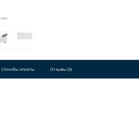
ение
Стальные
Чугунные
Ванны 100 см
Отдельно
140 см
Ванны 150 см
Ванны 160 см
Ванны 17
плектующие для ванн
Способы оплаты
Отзывы (
0
)
й стали
Двойные
Сушилки и диспенсеры для моек