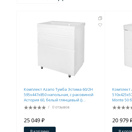
Комплект Azario Тумба Эстима 60/2Н
Комплект 
595х447х850 напольная, с раковиной
510х425х5
Астория 60, белый глянцевый ()
Monte 50 
CS00094592
CS0009466
/
0 отзывов
25 049 ₽
20 979 
В корзину
В корз