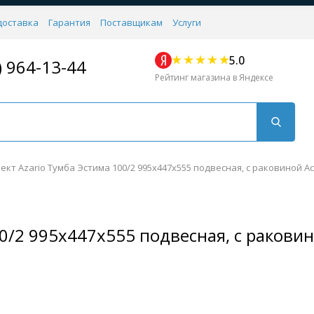
доставка
Гарантия
Поставщикам
Услуги
5.0
) 964-13-44
Рейтинг магазина в Яндексе
ект Azario Тумба Эстима 100/2 995х447х555 подвесная, с раковиной Аст
0/2 995х447х555 подвесная, с раковино
Для кухни
Для душа
Для биде
Душевые стой
Напольные
Комплектующие