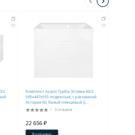
0/2
Комплект Azario Тумба Эстима 60/2
Комплект 
ной
595х447х555 подвесная, с раковиной
995х450х8
Астория 60, белый глянцевый ()
Астория 1
CS00094582
CS000945
/
0 отзывов
22 656 ₽
35 716 
В корзину
В кор