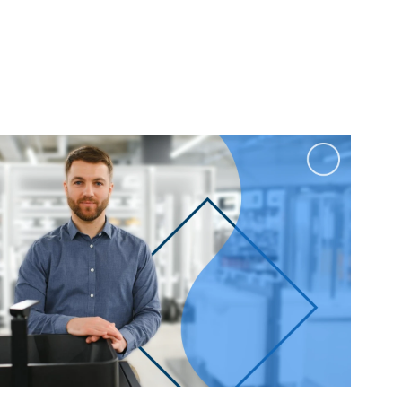
100 см
Перейти в раздел
альные
Подвесные
60 см
65 см
70 см
80 см
Перейти в раздел