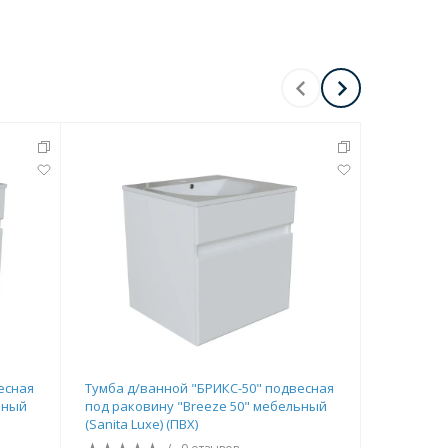
Перейти в раздел
Перейти в раздел
есная
Тумба д/ванной "БРИКС-50" подвесная
Комплект 
ьный
под раковину "Breeze 50" мебельный
595х447х8
(Sanita Luxe) (ПВХ)
Астория 6
CS000945