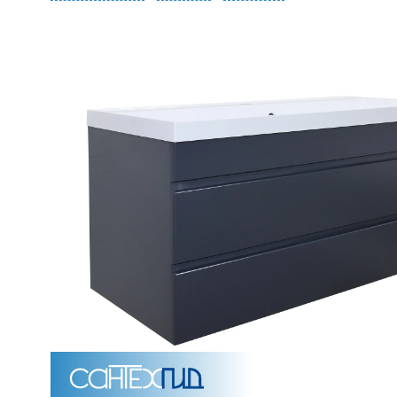
Унитазы
15 категорий
Напольные
Подвесные
Моноблоки
Приставные
Угловые с бачком
Уни
Комплектующие для инсталляций и кнопки смы
Мебель для ванных комна
7 категорий
Тумбы для ванной
Зеркало шкаф
П