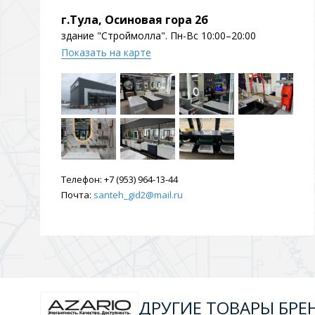
Душевые уголки и огражд
г.Тула, Осиновая гора 2б
3 категории
здание "Строймолла". Пн-Вс 10:00–20:00
Показать на карте
Двери и перегородки
Душевые огражден
Трапы для душевых
3 категории
Телефон:
+7 (953) 964-13-44
Почта:
santeh_gid2@mail.ru
Квадратные
Комплектующие
Лине
ДРУГИЕ ТОВАРЫ БРЕ