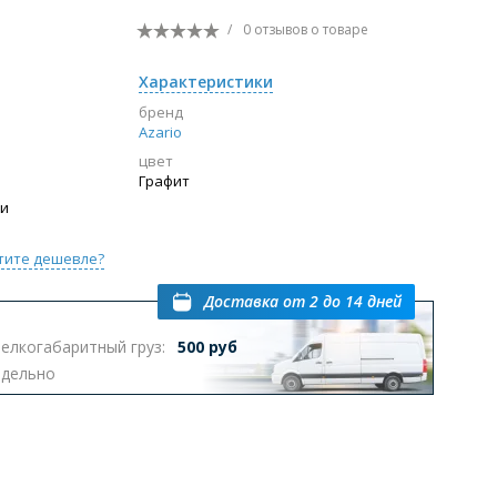
/
0 отзывов
о товаре
Перейти в раздел
Характеристики
бренд
Azario
ы с инсталляцией
Биде
Писсуары
цвет
Графит
выпуском
ии
тите дешевле?
Доставка
от 2 до 14 дней
елкогабаритный груз:
500 руб
Перейти в раздел
тдельно
омплектующие для мебели