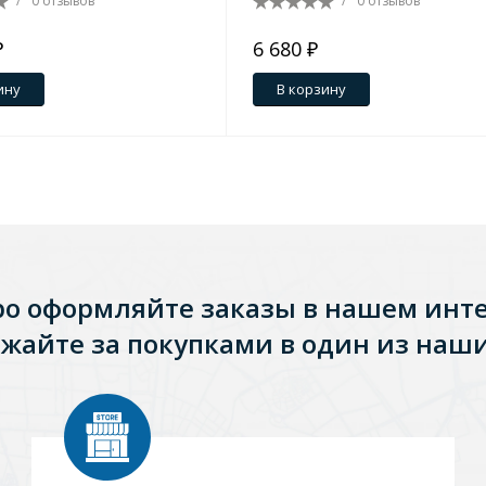
/
0 отзывов
/
0 отзывов
₽
6 680 ₽
ину
В корзину
ро оформляйте заказы в нашем инт
жайте за покупками в один из наши
Стальные
Из искусственного камня
Из стеклоплас