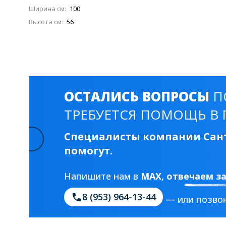
Смесители для моек
40 см
45 см
Ширина см:
100
Высота см:
56
Раковины
23 категории
ОСТАЛИСЬ ВОПРОСЫ
П
Мебельные раковины
Квадратные
ТРЕБУЕТСЯ ПОМОЩЬ В 
На стиральную машину
С пьедесталом
Специалисты компании Сант
90 см
100 см
120 см
130 см
помогут.
Напишите нам в
MAX
, отвечаем з
Душевые кабины
1 категория
8 (953) 964-13-44
— или позвон