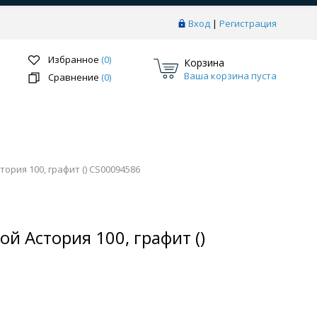
Вход
|
Регистрация
Избранное
(0)
Корзина
Ваша корзина пуста
Сравнение
(0)
ория 100, графит () CS00094586
Перейти в раздел
й Астория 100, графит ()
ки
Системы скрытого монтажа