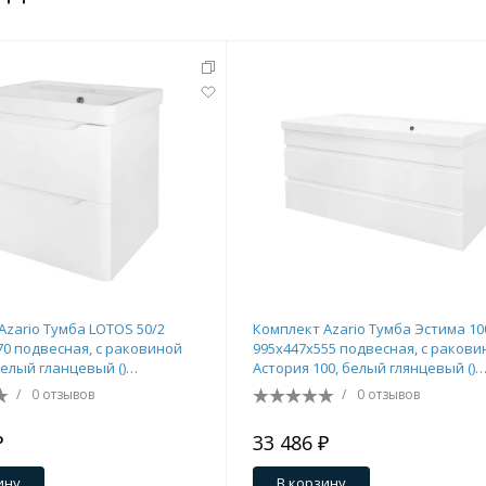
Azario Тумба LOTOS 50/2
Комплект Azario Тумба Эстима 10
70 подвесная, с раковиной
995х447х555 подвесная, с ракови
белый гланцевый ()
Астория 100, белый глянцевый ()
2
CS00094585
/
0 отзывов
/
0 отзывов
₽
33 486 ₽
ину
В корзину