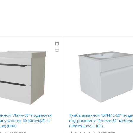
тующие
мнат
анной "Лайн-60" подвесная
Тумба д/ванной "БРИКС-60" подв
Ершики
Полки
ну Фостер 60 (Kirovit)/Fest-
под раковину "Breeze 60" мебел
Lux) (ПВХ)
(Sanita Luxe) (ПВХ)