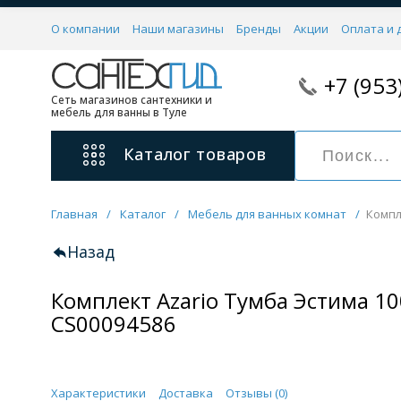
О компании
Наши магазины
Бренды
Акции
Оплата и 
+7 (953
Сеть магазинов сантехники и
мебель для ванны в Туле
Каталог
товаров
Главная
/
Каталог
/
Мебель для ванных комнат
/
Компл
Смесители
11 категорий
Назад
Комплект Azario Тумба Эстима 10
Для ванны с душем
Для раковины
CS00094586
С гигиеническим душем
На борт ванной
Характеристики
Доставка
Отзывы (
0
)