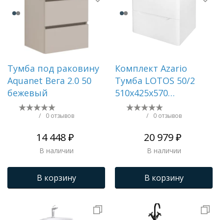
Тумба под раковину
Комплект Azario
Aquanet Вега 2.0 50
Тумба LOTOS 50/2
бежевый
510х425х570
подвесная, с
раковиной Monte 50
/
0 отзывов
/
0 отзывов
белый гланцевый ()
14 448 ₽
20 979 ₽
CS00094662
В наличии
В наличии
В корзину
В корзину