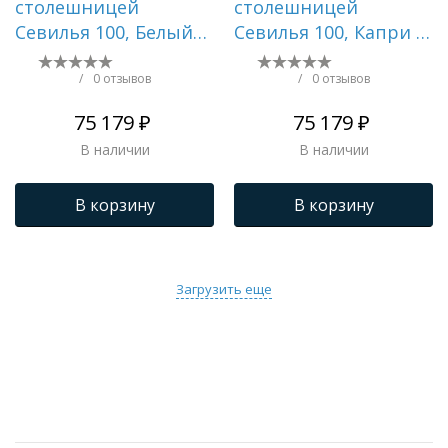
столешницей
столешницей
Севилья 100, Белый
Севилья 100, Капри /
мат / Столешница
Столешница
компакт-плита,
компакт-плита,
/
0 отзывов
/
0 отзывов
Куритиба
Белая
75 179 ₽
75 179 ₽
В наличии
В наличии
В корзину
В корзину
Загрузить еще