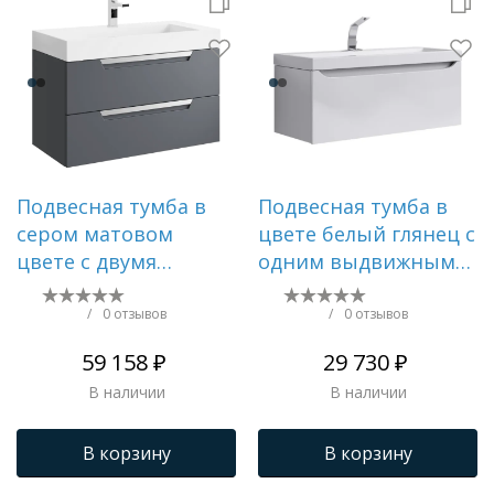
Подвесная тумба в
Подвесная тумба в
сером матовом
цвете белый глянец с
цвете с двумя
одним выдвижным
ящиками из
ящиком и полкой,
литьевого мрамора
скрытой за фасадом,
/
0 отзывов
/
0 отзывов
из литьевого
59 158 ₽
29 730 ₽
мрамора
В наличии
В наличии
В корзину
В корзину