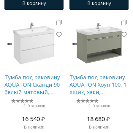
В корзину
В корзину
Тумба под раковину
Тумба под раковину
AQUATON Сканди 90
AQUATON Хоуп 100, 1
белый матовый,
ящик, хаки,
белый глянец
1A287401HP9D0
1A251901SD010
/
0 отзывов
/
0 отзывов
16 540 ₽
18 680 ₽
В наличии
В наличии