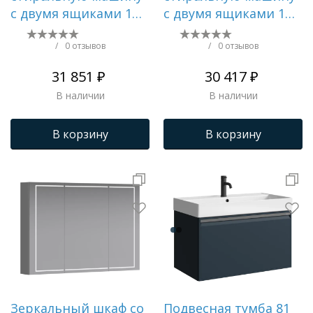
с двумя ящиками 115
с двумя ящиками 115
см, цвет белый
см, цвет дуб
балтийский
/
0 отзывов
/
0 отзывов
31 851 ₽
30 417 ₽
В наличии
В наличии
В корзину
В корзину
Зеркальный шкаф со
Подвесная тумба 81