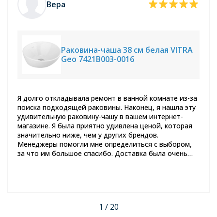
Вера
Раковина-чаша 38 см белая VITRA
Geo 7421B003-0016
Я долго откладывала ремонт в ванной комнате из-за
поиска подходящей раковины. Наконец, я нашла эту
удивительную раковину-чашу в вашем интернет-
магазине. Я была приятно удивлена ценой, которая
значительно ниже, чем у других брендов.
Менеджеры помогли мне определиться с выбором,
за что им большое спасибо. Доставка была очень
быстрой, и раковина пришла в отличном состоянии.
Спустя пару месяцев использования, я могу с
уверенностью сказать, что это отличное качество.
Теперь я полностью довольна своим выбором и с
уверенностью рекомендую этот товар всем, кто
1 / 20
задумывается о покупке новой раковины.