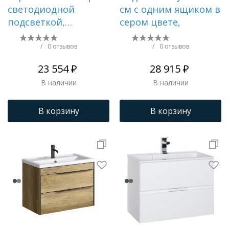
светодиодной
см с одним ящиком в
подсветкой,
сером цвете,
сенсорным
выключателем и
/
0 отзывов
/
0 отзывов
регулятором
23 554 ₽
28 915 ₽
освещенности.
В наличии
В наличии
В корзину
В корзину