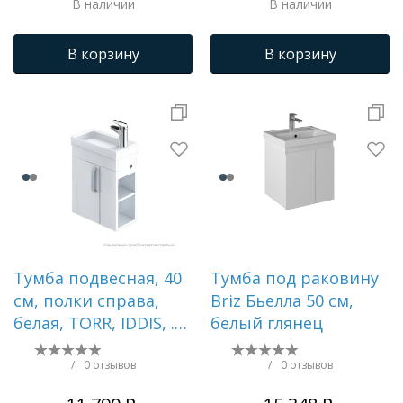
В наличии
В наличии
В корзину
В корзину
Тумба подвесная, 40
Тумба под раковину
см, полки справа,
Briz Бьелла 50 см,
белая, TORR, IDDIS, .
белый глянец
Подходит
умывальник
/
0 отзывов
/
0 отзывов
0014000U28