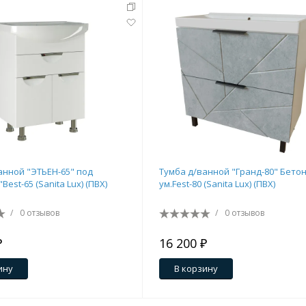
анной "ЭТЬЕН-65" под
Тумба д/ванной "Гранд-80" Бето
раковину "Best-65 (Sanita Lux) (ПВХ)
ум.Fest-80 (Sanita Lux) (ПВХ)
/
0 отзывов
/
0 отзывов
₽
16 200 ₽
ину
В корзину