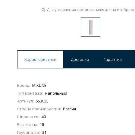
Для увеличения картинки нажмите на изображ
Ванны
19 категорий
Акриловые
Из литьевого мрамора
Ванны 120 см
Ванны 130 см
Ванны 
Характеристики
Доставка
Гарантия
Ванны 200 см
Экраны для ванн
Ком
Бренд:
MIXLINE
Тип монтажа:
напольный
Кухонные мойки
Артикул:
553035
15 категорий
Страна производства:
Россия
Ширина см:
40
Из искусственного камня
Из нержавеюще
Высота см:
18
Глубина, см:
31