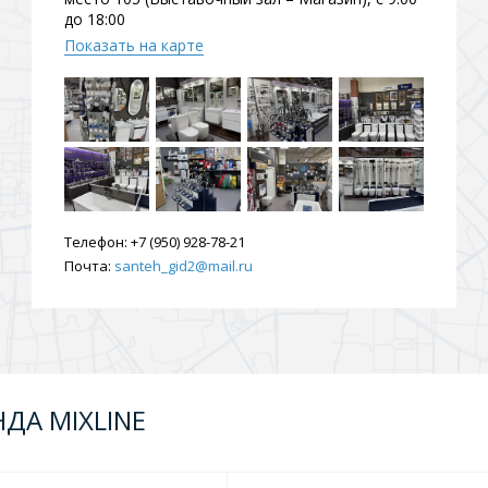
до 18:00
ения
Показать на карте
ия
На борт ванной
Телефон:
+7 (950) 928-78-21
Почта:
santeh_gid2@mail.ru
йные
ДА MIXLINE