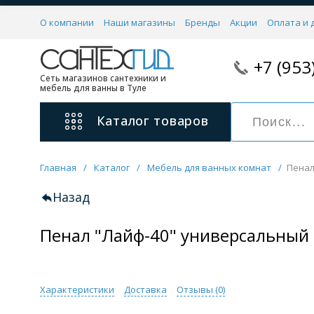
О компании
Наши магазины
Бренды
Акции
Оплата и 
+7 (953
Сеть магазинов сантехники и
мебель для ванны в Туле
Каталог
товаров
Главная
/
Каталог
/
Мебель для ванных комнат
/
Пенал
Смесители
11 категорий
Назад
Пенал "Лайф-40" универсальный 
Для ванны с душем
Для раковины
С гигиеническим душем
На борт ванной
Характеристики
Доставка
Отзывы (
0
)