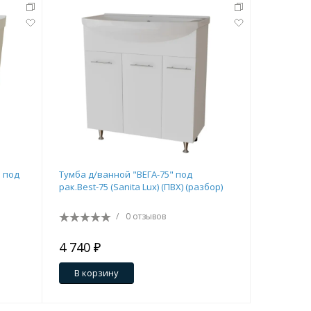
н под
Тумба д/ванной "ВЕГА-75" под
Тумба д/в
рак.Best-75 (Sanita Lux) (ПВХ) (разбор)
белый/дуб
мебельный
/
0 отзывов
4 740 ₽
7 530 ₽
В корзину
В кор