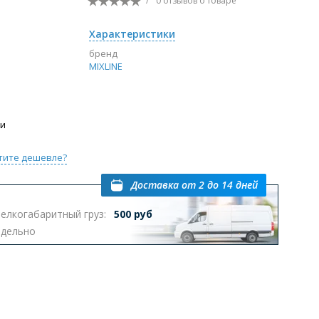
/
0 отзывов
о товаре
Перейти в раздел
Характеристики
бренд
MIXLINE
ы с инсталляцией
Биде
Писсуары
выпуском
ии
тите дешевле?
Доставка
от 2 до 14 дней
елкогабаритный груз:
500 руб
Перейти в раздел
тдельно
омплектующие для мебели