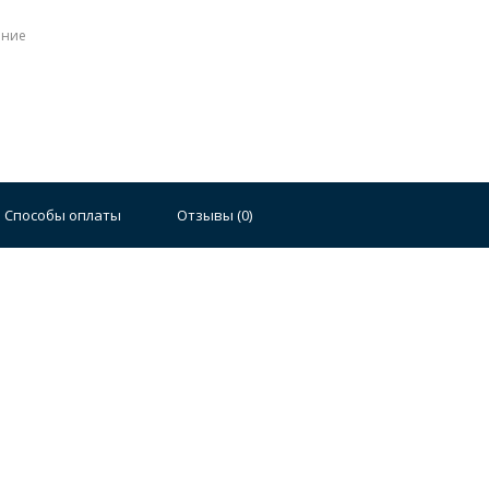
ение
Стальные
Чугунные
Ванны 100 см
Отдельно
140 см
Ванны 150 см
Ванны 160 см
Ванны 17
Способы оплаты
Отзывы (
0
)
плектующие для ванн
й стали
Двойные
Сушилки и диспенсеры для моек