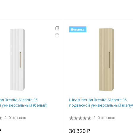
Новинка
тующие
мнат
 Brevita Alicante 35
Шкаф-пенал Brevita Alicante 35
 универсальный (белый)
подвесной универсальный (капу
/
0 отзывов
/
0 отзывов
Ершики
Полки
₽
30 320 ₽