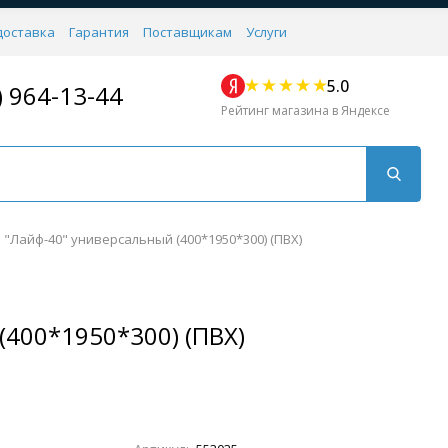
доставка
Гарантия
Поставщикам
Услуги
5.0
) 964-13-44
Рейтинг магазина в Яндексе
 "Лайф-40" универсальный (400*1950*300) (ПВХ)
(400*1950*300) (ПВХ)
Для кухни
Для душа
Для биде
Душевые стой
Напольные
Комплектующие