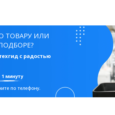
50 см
60 см
70 см
80 см
90 см
О ТОВАРУ ИЛИ
ПОДБОРЕ?
Круглые
Накладные чаши
Прямоугольные
Ов
ехгид с радостью
Угловые
40 см
45 см
50 см
55 см
Комплектующие
а 1 минуту
ите по телефону.