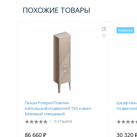
Комплектующие для кабин
ПОХОЖИЕ ТОВАРЫ
Новинка
Полотенцесушители
3 категории
Водяные
Электрические
Комплек
Аксессуары для ванных ко
4 категории
Пенал Pompei/Помпеи
Шкаф-пенал
напольный\подвесной 150, камео
подвесной
бежевый глянцевый
/
0 отзывов
Дозаторы
Карнизы и шторки для ванной
86 660 ₽
30 320 