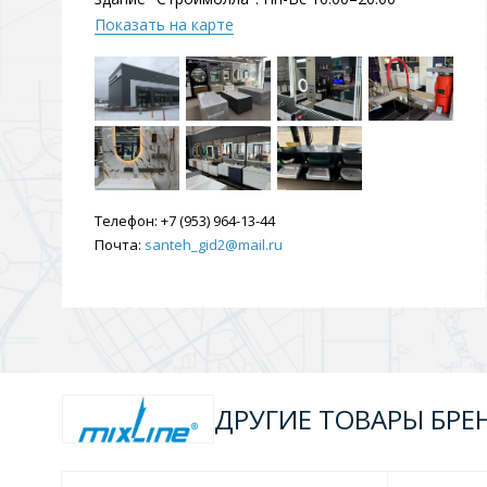
Душевые уголки и огражд
Показать на карте
3 категории
Двери и перегородки
Душевые огражден
Телефон:
+7 (953) 964-13-44
Трапы для душевых
Почта:
santeh_gid2@mail.ru
3 категории
Квадратные
Комплектующие
Лине
ДРУГИЕ ТОВАРЫ БРЕН