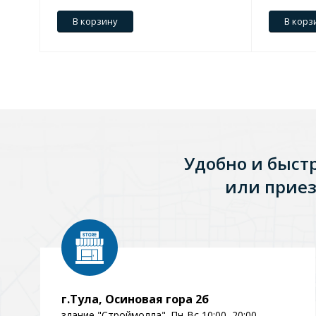
В корзину
В корз
Зеркала
1 категория
Зеркала с подсветкой
Удобно и быст
Душевые поддоны
или приез
7 категорий
Акриловые
Из литьевого мрамора
Комплектующие к поддонам
г.Тула, Осиновая гора 2б
здание "Строймолла". Пн-Вс 10:00–20:00