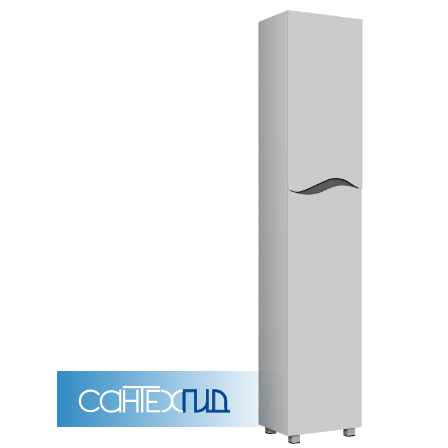
Унитазы
15 категорий
Напольные
Подвесные
Моноблоки
Приставные
Угловые с бачком
Уни
Комплектующие для инсталляций и кнопки смы
Мебель для ванных комна
7 категорий
Тумбы для ванной
Зеркало шкаф
П