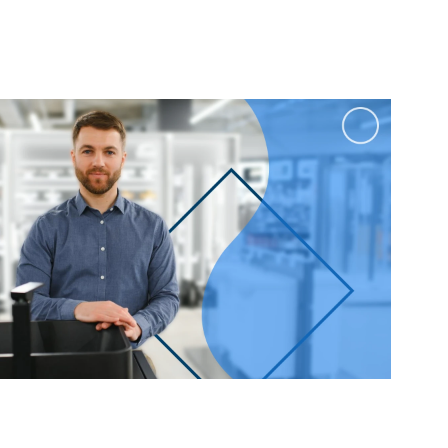
100 см
Перейти в раздел
альные
Подвесные
60 см
65 см
70 см
80 см
Перейти в раздел