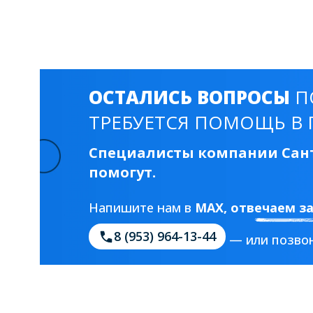
Смесители для моек
40 см
45 см
Раковины
23 категории
ОСТАЛИСЬ ВОПРОСЫ
П
ТРЕБУЕТСЯ ПОМОЩЬ В 
Мебельные раковины
Квадратные
Специалисты компании Сант
На стиральную машину
С пьедесталом
помогут.
90 см
100 см
120 см
130 см
Напишите нам в
MAX
, отвечаем з
8 (953) 964-13-44
— или позвон
Душевые кабины
1 категория