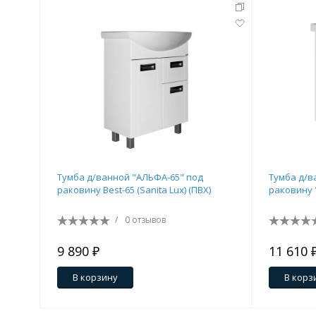
Тумба д/ванной "АЛЬФА-65" под
Тумба д/в
раковину Best-65 (Sanita Lux) (ПВХ)
/
0 отзывов
9 890 ₽
11 610 
В корзину
В корз