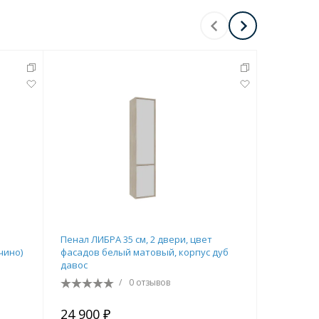
Перейти в раздел
Перейти в раздел
Пенал ЛИБРА 35 см, 2 двери, цвет
Пенал ВЕГ
чино)
фасадов белый матовый, корпус дуб
шалфей з
давос
/
0 отзывов
24 900 ₽
36 920 