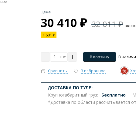
ение
Цена
30 410 ₽
32 011 ₽
экон
1 601 ₽
шт
В корзину
В налич
%
Сравнить
В избранное
Хо
ДОСТАВКА ПО ТУЛЕ:
Крупногабаритный груз:
Бесплатно
М
*Доставка по области рассчитывается о