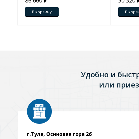
86 660 ₽
30 320 
В корзину
В корз
Удобно и быст
или приез
г.Тула, Осиновая гора 2б