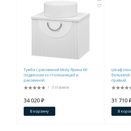
Тумба c раковиной Misty Ярина 60
Шкаф-пена
подвесная со столешницей и
бельевой
раковиной
правый
/
0 отзывов
34 020 ₽
31 710 
В корзину
В корз