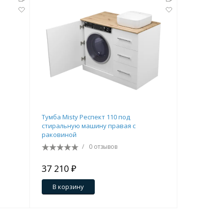
Тумба Misty Респект 110 под
Столешниц
стиральную машину правая с
раковиной
/
0 отзывов
37 210 ₽
14 400 
В корзину
В кор