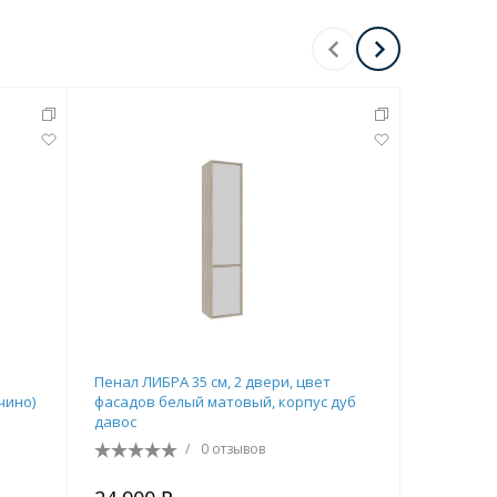
Пенал ЛИБРА 35 см, 2 двери, цвет
Пенал ВЕГ
чино)
фасадов белый матовый, корпус дуб
шалфей з
давос
/
0 отзывов