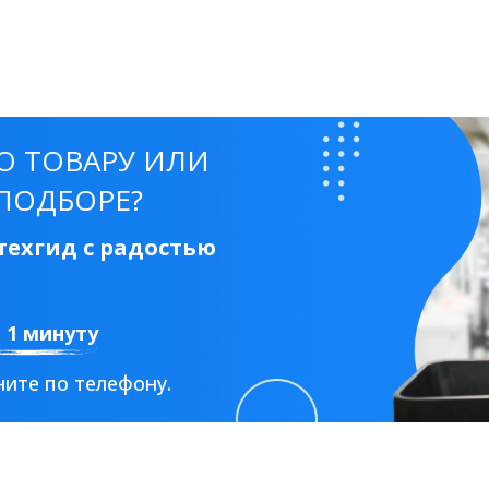
О ТОВАРУ ИЛИ
ПОДБОРЕ?
ехгид с радостью
а 1 минуту
ите по телефону.