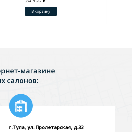
24 900 ₽
36 920 
В корзину
В кор
ернет-магазине
х салонов:
г.Тула, ул. Пролетарская, д.33