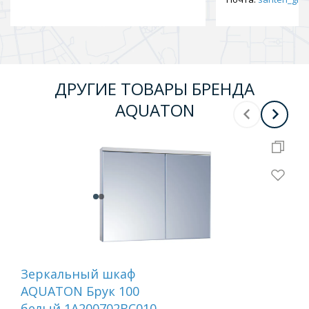
ДРУГИЕ ТОВАРЫ БРЕНДА
AQUATON
Зеркальный шкаф
Ту
AQUATON Брук 100
AQ
белый 1A200702BC010
бел