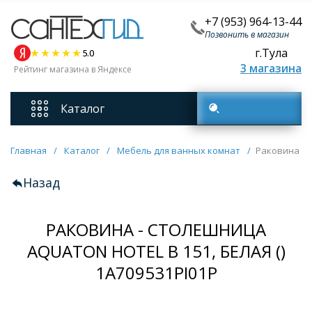
+7 (953) 964-13-44
Позвонить в магазин
г.Тула
5.0
3 магазина
Рейтинг магазина в Яндексе
Каталог
Поиск товаров
Смесители
Главная
/
Каталог
/
Мебель для ванных комнат
/
Раковина - 
Назад
Унитазы
РАКОВИНА - СТОЛЕШНИЦА
Мебель для ванных комнат
AQUATON HOTEL B 151, БЕЛАЯ ()
Ванны
1A709531PI01P
Кухонные мойки