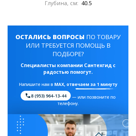
Глубина, см:
40.5
ОСТАЛИСЬ ВОПРОСЫ
ПО ТОВАРУ
ИЛИ ТРЕБУЕТСЯ ПОМОЩЬ В
ПОДБОРЕ?
Специалисты компании Сантехгид с
радостью помогут.
Напишите нам в
MAX
, отвечаем за 1 минуту
8 (953) 964-13-44
— или позвоните по
телефону.