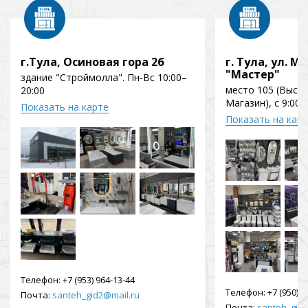
г.Тула, Осиновая гора 2б
г. Тула, ул. Мо
"Мастер"
здание "Строймолла". Пн-Вс 10:00–
место 105 (Выст
20:00
Магазин), с 9:00 
Показать на карте
Показать на кар
Телефон:
+7 (953) 964-13-44
Телефон:
+7 (950) 9
Почта:
santeh_gid2@mail.ru
Почта:
santeh_gid2