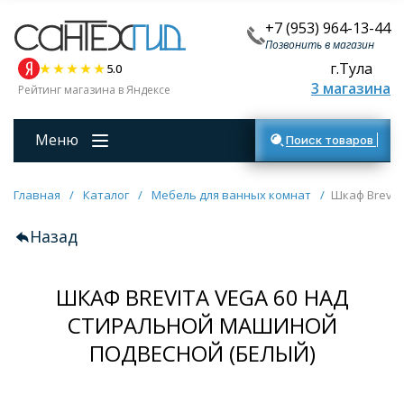
+7 (953) 964-13-44
Позвонить в магазин
г.Тула
5.0
3 магазина
Рейтинг магазина в Яндексе
Меню
Поиск товаров
Главная
/
Каталог
/
Мебель для ванных комнат
/
Шкаф Brevit
Назад
ШКАФ BREVITA VEGA 60 НАД
СТИРАЛЬНОЙ МАШИНОЙ
ПОДВЕСНОЙ (БЕЛЫЙ)