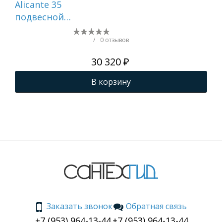
Alicante 35
Bre
подвесной
под
универсальный
(белый)
/
0 отзывов
30 320 ₽
В корзину
Заказать звонок
Обратная связь
+7 (953) 964-13-44
+7 (953) 964-13-44