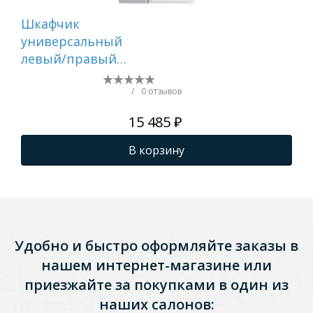
Шкафчик
На
универсальный
дв
левый/правый
пе
навесной угловой с
за
одной дверцевой на
/
0 отзывов
петлях с плавным
15 485 ₽
закрыванием.
В корзину
Удобно и быстро оформляйте заказы в
нашем интернет-магазине или
приезжайте за покупками в один из
наших салонов: