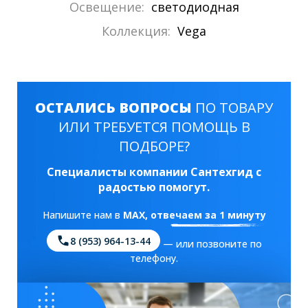
Освещение:
светодиодная
Коллекция:
Vega
ОСТАЛИСЬ ВОПРОСЫ
ПО ТОВАРУ
ИЛИ ТРЕБУЕТСЯ ПОМОЩЬ В
ПОДБОРЕ?
Специалисты компании Сантехгид с
радостью помогут.
Напишите нам в
MAX
, отвечаем за 1 минуту
8 (953) 964-13-44
— или позвоните по
телефону.