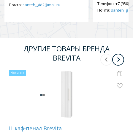
Телефон:
+7 (950) 9
Почта:
santeh_gid2@mail.ru
Почта:
santeh_gid2
ДРУГИЕ ТОВАРЫ БРЕНДА
BREVITA
Новинка
Шкаф-пенал Brevita
Ту