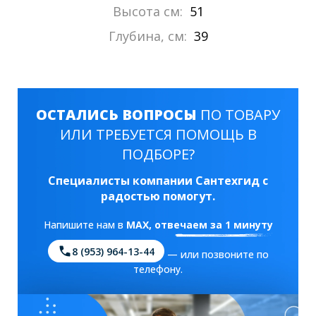
Высота см:
51
Глубина, см:
39
ОСТАЛИСЬ ВОПРОСЫ
ПО ТОВАРУ
ИЛИ ТРЕБУЕТСЯ ПОМОЩЬ В
ПОДБОРЕ?
Специалисты компании Сантехгид с
радостью помогут.
Напишите нам в
MAX
, отвечаем за 1 минуту
8 (953) 964-13-44
— или позвоните по
телефону.