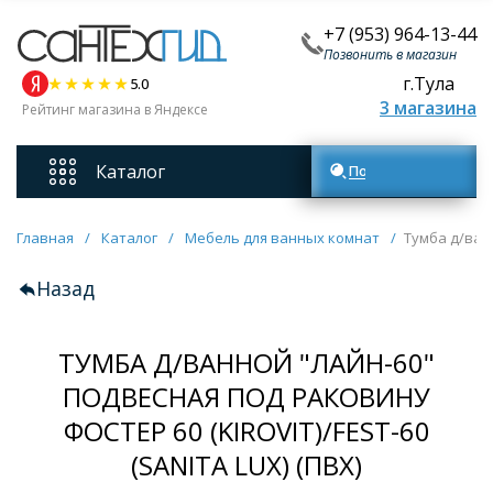
+7 (953) 964-13-44
Позвонить в магазин
г.Тула
5.0
3 магазина
Рейтинг магазина в Яндексе
Каталог
Поиск товаров
Смесители
Главная
/
Каталог
/
Мебель для ванных комнат
/
Тумба д/ванн
Назад
Унитазы
ТУМБА Д/ВАННОЙ "ЛАЙН-60"
Мебель для ванных комнат
ПОДВЕСНАЯ ПОД РАКОВИНУ
ФОСТЕР 60 (KIROVIT)/FEST-60
Ванны
(SANITA LUX) (ПВХ)
Кухонные мойки