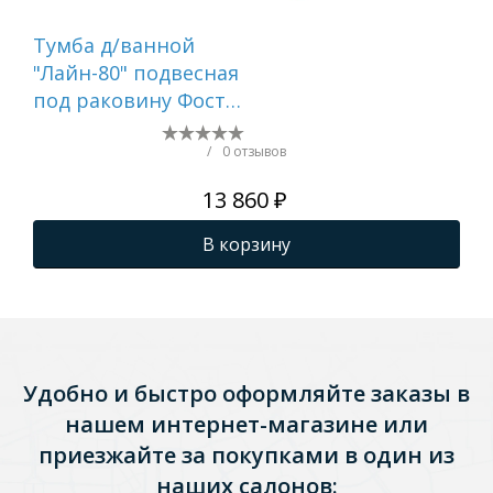
Тумба д/ванной
Ту
"Лайн-80" подвесная
"БР
под раковину Фостер
по
80 (Kirovit)/Fest-80
рак
(Sanita Lux) (ПВХ)
меб
/
0 отзывов
Lux
13 860 ₽
В корзину
Удобно и быстро оформляйте заказы в
нашем интернет-магазине или
приезжайте за покупками в один из
наших салонов: