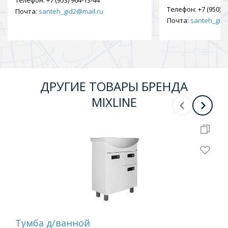
Телефон:
+7 (953) 964-13-44
Телефон:
+7 (950) 9
Почта:
santeh_gid2@mail.ru
Почта:
santeh_gid2
ДРУГИЕ ТОВАРЫ БРЕНДА
MIXLINE
Тумба д/ванной
Ту