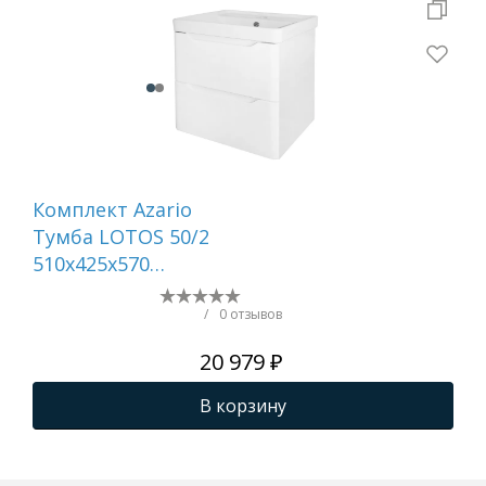
Комплект Azario
Ту
Тумба LOTOS 50/2
AQ
510х425х570
по
подвесная, с
1A
раковиной Monte 50
/
0 отзывов
белый гланцевый ()
20 979 ₽
CS00094662
В корзину