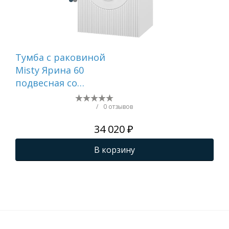
Тумба c раковиной
Шк
Misty Ярина 60
Мар
подвесная со
ко
столешницей и
ун
раковиной
пр
/
0 отзывов
34 020 ₽
В корзину