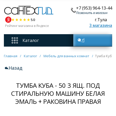
+7 (953) 964-13-44
Позвонить в магазин
г.Тула
5.0
3 магазина
Рейтинг магазина в Яндексе
Каталог
Поиск товаров
Смесители
Главная
/
Каталог
/
Мебель для ванных комнат
/
Тумба Куба 
Назад
Унитазы
ТУМБА КУБА - 50 3 ЯЩ. ПОД
Мебель для ванных комнат
СТИРАЛЬНУЮ МАШИНУ БЕЛАЯ
ЭМАЛЬ + РАКОВИНА ПРАВАЯ
Ванны
Кухонные мойки