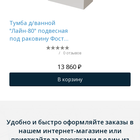
Тумба д/ванной
Ту
"Лайн-80" подвесная
"Ла
под раковину Фостер
по
80 (Kirovit)/Fest-80
60 
(Sanita Lux) (ПВХ)
(Sa
/
0 отзывов
13 860 ₽
В корзину
Удобно и быстро оформляйте заказы в
нашем интернет-магазине или
приезжайте за покупками в один из