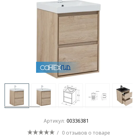
Раковины
Душевые кабины
Полотенцесушители
Аксессуары для ванных комнат
Зеркала
Душевые поддоны
Артикул:
00336381
Душевые уголки и ограждения
/
0 отзывов
о товаре