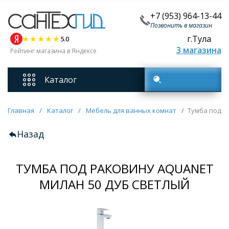
+7 (953) 964-13-44
Позвонить в магазин
г.Тула
5.0
3 магазина
Рейтинг магазина в Яндексе
Каталог
Поиск товаров
Смесители
Главная
/
Каталог
/
Мебель для ванных комнат
/
Тумба под р
Назад
Унитазы
ТУМБА ПОД РАКОВИНУ AQUANET
Мебель для ванных комнат
МИЛАН 50 ДУБ СВЕТЛЫЙ
Ванны
Кухонные мойки