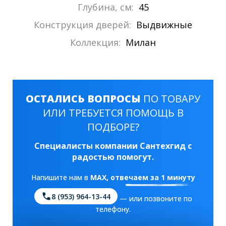
Глубина, см:
45
Конструкция дверей:
Выдвижные
Коллекция:
Милан
ОСТАЛИСЬ ВОПРОСЫ
ПО ТОВАРУ
ИЛИ ТРЕБУЕТСЯ ПОМОЩЬ В
ПОДБОРЕ?
Специалисты компании Сантехгид с
радостью помогут.
Напишите нам в
MAX
, отвечаем за 1 минуту
8 (953) 964-13-44
— или позвоните по
телефону.