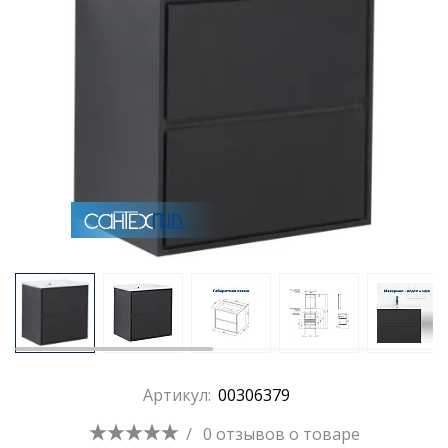
Раковины
Душевые кабины
Полотенцесушители
Аксессуары для ванных комнат
Зеркала
Душевые поддоны
Артикул:
00306379
Душевые уголки и ограждения
/
0 отзывов
о товаре