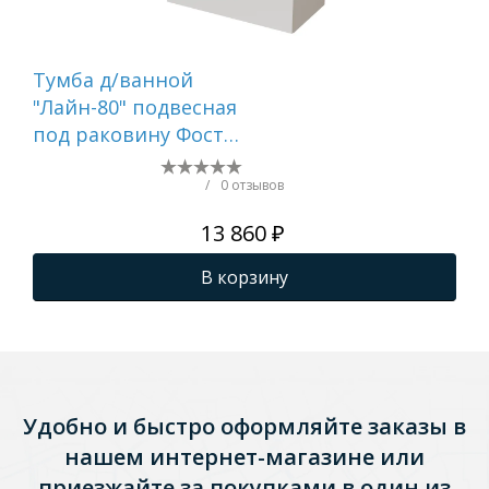
Тумба д/ванной
Ту
"Лайн-80" подвесная
"Ла
под раковину Фостер
по
80 (Kirovit)/Fest-80
60 
(Sanita Lux) (ПВХ)
(Sa
/
0 отзывов
13 860 ₽
В корзину
Удобно и быстро оформляйте заказы в
нашем интернет-магазине или
приезжайте за покупками в один из