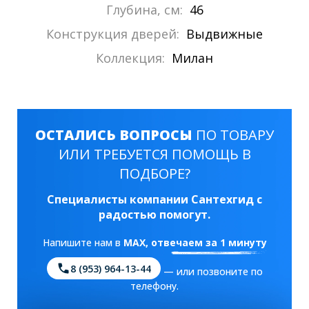
Глубина, см:
46
Конструкция дверей:
Выдвижные
Коллекция:
Милан
ОСТАЛИСЬ ВОПРОСЫ
ПО ТОВАРУ
ИЛИ ТРЕБУЕТСЯ ПОМОЩЬ В
ПОДБОРЕ?
Специалисты компании Сантехгид с
радостью помогут.
Напишите нам в
MAX
, отвечаем за 1 минуту
8 (953) 964-13-44
— или позвоните по
телефону.