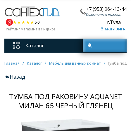
+7 (953) 964-13-44
Позвонить в магазин
г.Тула
5.0
3 магазина
Рейтинг магазина в Яндексе
Каталог
Поиск товаров
Смесители
Главная
/
Каталог
/
Мебель для ванных комнат
/
Тумба под р
Назад
Унитазы
ТУМБА ПОД РАКОВИНУ AQUANET
Мебель для ванных комнат
МИЛАН 65 ЧЕРНЫЙ ГЛЯНЕЦ
Ванны
Кухонные мойки