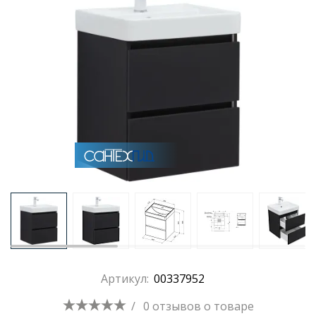
Раковины
Душевые кабины
Полотенцесушители
Аксессуары для ванных комнат
Зеркала
Душевые поддоны
Артикул:
00337952
Душевые уголки и ограждения
/
0 отзывов
о товаре