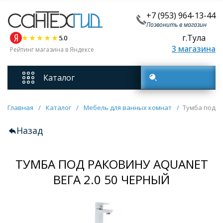
+7 (953) 964-13-44
Позвонить в магазин
г.Тула
5.0
3 магазина
Рейтинг магазина в Яндексе
Каталог
Поиск товаров
Смесители
Главная
/
Каталог
/
Мебель для ванных комнат
/
Тумба под р
Назад
Унитазы
ТУМБА ПОД РАКОВИНУ AQUANET
Мебель для ванных комнат
ВЕГА 2.0 50 ЧЕРНЫЙ
Ванны
Кухонные мойки