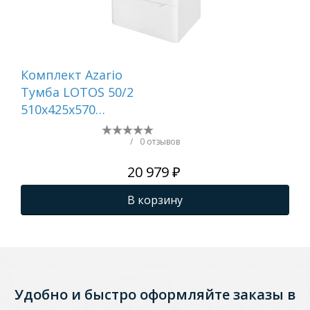
Комплект Azario
Ту
Тумба LOTOS 50/2
AQ
510х425х570
по
подвесная, с
1A
раковиной Monte 50
/
0 отзывов
белый гланцевый ()
20 979 ₽
CS00094662
В корзину
Удобно и быстро оформляйте заказы в