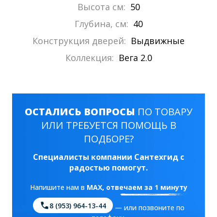
Высота см:
50
Глубина, см:
40
Конструкция дверей:
Выдвижные
Коллекция:
Вега 2.0
ОСТАЛИСЬ ВОПРОСЫ
ПО ТОВАРУ
ИЛИ ТРЕБУЕТСЯ ПОМОЩЬ В
ПОДБОРЕ?
Специалисты компании Сантехгид с
радостью помогут.
Напишите нам в
MAX
, отвечаем за 1 минуту
8 (953) 964-13-44
— или позвоните по