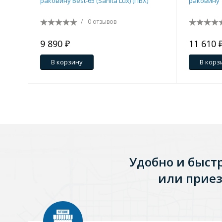
раковину Best-65 (Sanita Lux) (ПВХ)
/
0 отзывов
9 890 ₽
11 610 
В корзину
В корз
Удобно и быст
или приез