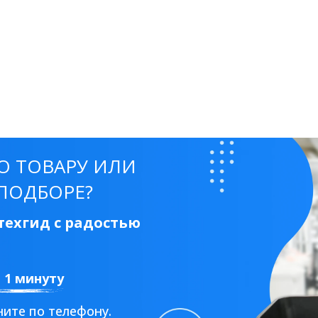
О ТОВАРУ ИЛИ
ПОДБОРЕ?
ехгид с радостью
а 1 минуту
ите по телефону.