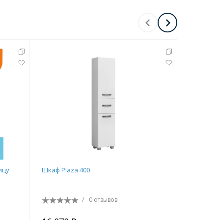
ицу
Шкаф Plaza 400
Шкаф Plaz
/
0 отзывов