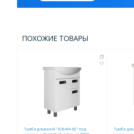
ПОХОЖИЕ ТОВАРЫ
Тумба д/ванной "АЛЬФА-65" под
Тумба д/в