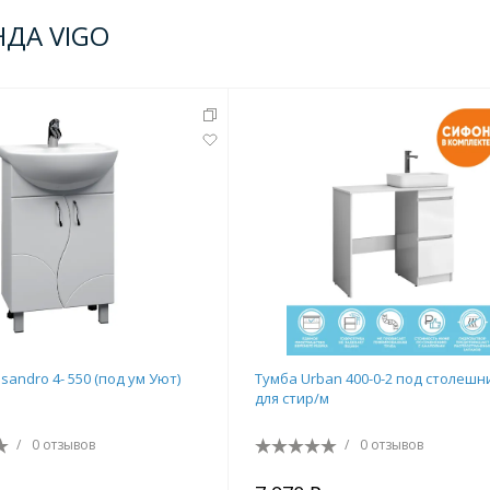
НДА VIGO
sandro 4- 550 (под ум Уют)
Тумба Urban 400-0-2 под столешн
для стир/м
/
0 отзывов
/
0 отзывов