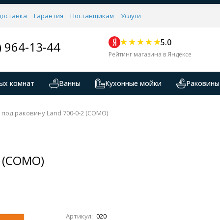
доставка
Гарантия
Поставщикам
Услуги
5.0
) 964-13-44
Рейтинг магазина в Яндексе
ых комнат
Ванны
Кухонные мойки
Раковины
 под раковину Land 700-0-2 (COMO)
2 (COMO)
Артикул:
020