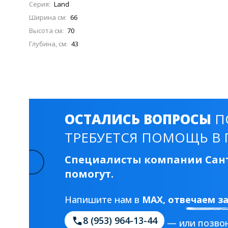
Серия:
Land
Ширина см:
66
Высота см:
70
Глубина, см:
43
ОСТАЛИСЬ ВОПРОСЫ
П
ТРЕБУЕТСЯ ПОМОЩЬ В 
Специалисты компании Сант
помогут.
Напишите нам в
MAX
, отвечаем з
8 (953) 964-13-44
— или позвон