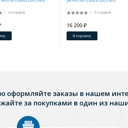
раковину "Best-65 (Sanita Lux) (ПВХ)
ум.Fest-80 (Sanita Lux) (ПВХ)
/
0 отзывов
/
0 отзывов
₽
16 200 ₽
ину
В корзину
ро оформляйте заказы в нашем инт
жайте за покупками в один из наши