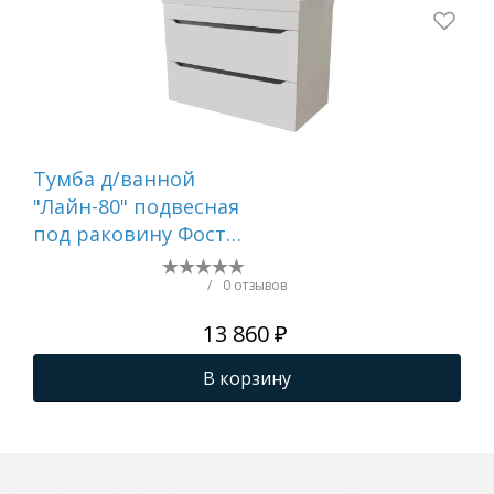
Тумба д/ванной
Ту
"Лайн-80" подвесная
"Ла
под раковину Фостер
по
80 (Kirovit)/Fest-80
60 
(Sanita Lux) (ПВХ)
(Sa
/
0 отзывов
13 860 ₽
В корзину