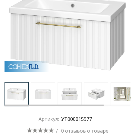
Раковины
Душевые кабины
Полотенцесушители
Аксессуары для ванных комнат
Зеркала
Душевые поддоны
Артикул:
УТ000015977
Душевые уголки и ограждения
/
0 отзывов
о товаре