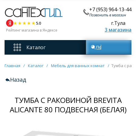
+7 (953) 964-13-44
Позвонить в магазин
г.Тула
5.0
3 магазина
Рейтинг магазина в Яндексе
Каталог
Поиск товаров
Смесители
Главная
/
Каталог
/
Мебель для ванных комнат
/
Тумба c рако
Назад
Унитазы
ТУМБА C РАКОВИНОЙ BREVITA
Мебель для ванных комнат
ALICANTE 80 ПОДВЕСНАЯ (БЕЛАЯ)
Ванны
Кухонные мойки