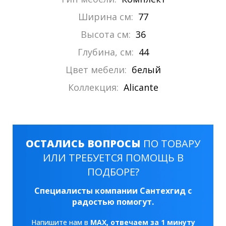
Ширина см:
77
Высота см:
36
Глубина, см:
44
Цвет мебели:
белый
Коллекция:
Alicante
ОСТАЛИСЬ ВОПРОСЫ
ПО ТОВАРУ
ИЛИ ТРЕБУЕТСЯ ПОМОЩЬ В
ПОДБОРЕ?
Специалисты компании Сантехгид с
радостью помогут.
Напишите нам в
MAX
, отвечаем за 1 минуту