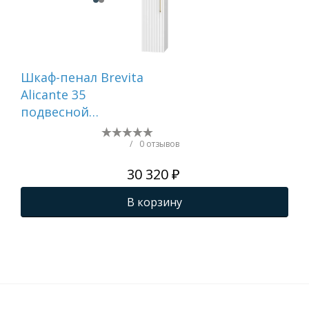
Шкаф-пенал Brevita
Ту
Alicante 35
Bre
подвесной
по
универсальный
(ка
(белый)
/
0 отзывов
30 320 ₽
В корзину