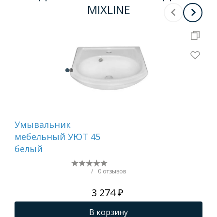
MIXLINE
Умывальник
Ра
мебельный УЮТ 45
MIX
белый
см
/
0 отзывов
3 274 ₽
В корзину