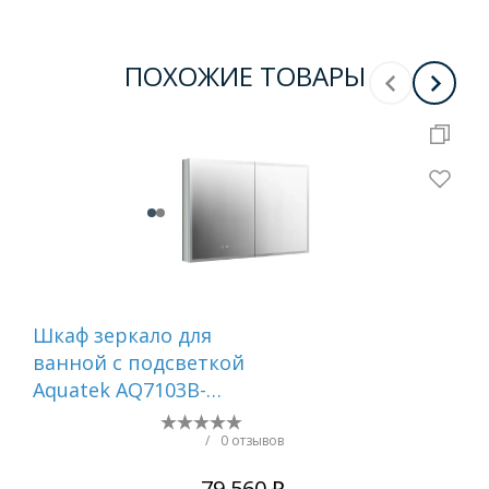
ПОХОЖИЕ ТОВАРЫ
Шкаф зеркало для
Зе
ванной с подсветкой
AQ
Aquatek AQ7103B-
бе
MLC, прямоугольное,
сенсорное
/
0 отзывов
управление,
79 560 ₽