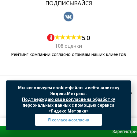
ПОДПИСЫВАЙСЯ
5.0
108 оценки
Рейтинг компании согласно отзывам наших клиентов
Политика обработки персональных данных
Мы используем cookie-файлы и веб-аналитику
Согласие на обработку данных Яндекс Метрика
Яндекс.Метрика.
Подтверждаю свое согласие на обработку
"© ООО “САНТЕХГИД”, 2026. Все права защищены. Предложение не является публичной
персональных данных с помощью сервиса
офертой, цены и информация на сайте ознакомительные
«Яндекс.Метрика»
Доработка и продвижение в
SO.USE
Я согласен/согласна
Зарегистрируйся и п
Профиль
Товары
Поиск
Избранное
Корзина