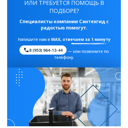
ИЛИ ТРЕБУЕТСЯ ПОМОЩЬ В
ПОДБОРЕ?
Специалисты компании Сантехгид с
радостью помогут.
Напишите нам в
MAX
, отвечаем за 1 минуту
8 (953) 964-13-44
— или позвоните по
телефону.