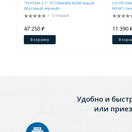
"БОГЕМА 3.1" 1П 1000х400 МЭМ левый
с/п П8 50
(Матовый чёрный)
МУАР ( ne
Зеркала
/
0 отзывов
1 категория
47 250 ₽
11 390 
1 266 ₽
В корзину
В корз
Зеркала с подсветкой
Душевые поддоны
7 категорий
Удобно и быст
Акриловые
Из литьевого мрамора
или приез
Комплектующие к поддонам