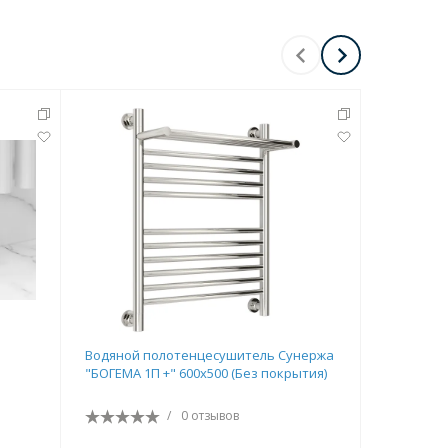
Водяной полотенцесушитель Сунержа
Водяной 
"БОГЕМА 1П +" 600х500 (Без покрытия)
"БОГЕМА 1
/
0 отзывов