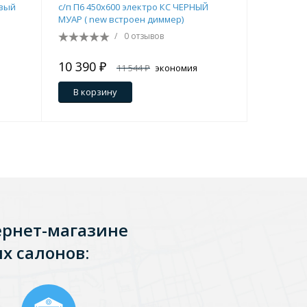
евый
с/п П6 450х600 электро КС ЧЕРНЫЙ
с/п П6 45
МУАР ( new встроен диммер)
матовый 
/
0 отзывов
Перейти в раздел
10 390 ₽
11 780 
11 544 ₽
экономия
1 154 ₽
5 049 ₽
В корзину
В кор
Перейти в раздел
ернет-магазине
тика
Керамические
х салонов: