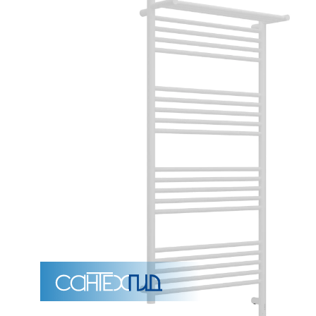
Унитазы
15 категорий
Напольные
Подвесные
Моноблоки
Приставные
Угловые с бачком
Уни
Комплектующие для инсталляций и кнопки смы
Мебель для ванных комна
7 категорий
Тумбы для ванной
Зеркало шкаф
П