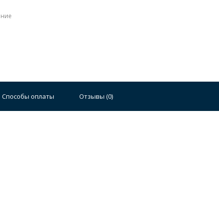
ение
Стальные
Чугунные
Ванны 100 см
Отдельно
140 см
Ванны 150 см
Ванны 160 см
Ванны 17
Способы оплаты
Отзывы (
0
)
плектующие для ванн
й стали
Двойные
Сушилки и диспенсеры для моек