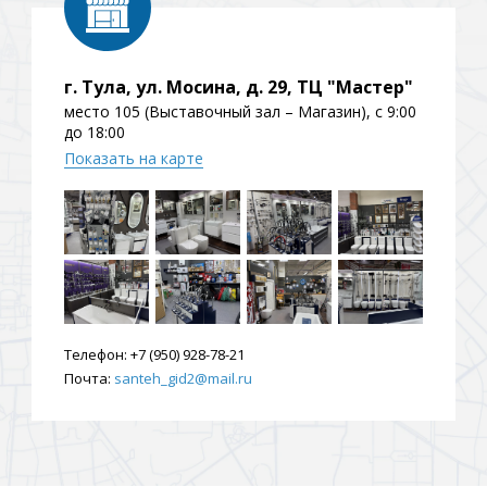
ения
г. Тула, ул. Мосина, д. 29, ТЦ "Мастер"
место 105 (Выставочный зал – Магазин), с 9:00
ия
На борт ванной
до 18:00
Показать на карте
йные
Телефон:
+7 (950) 928-78-21
Почта:
santeh_gid2@mail.ru