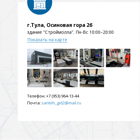
Душевые уголки и огражд
3 категории
г.Тула, Осиновая гора 2б
здание "Строймолла". Пн-Вс 10:00–20:00
Двери и перегородки
Душевые огражден
Показать на карте
Трапы для душевых
3 категории
Телефон:
+7 (953) 964-13-44
Квадратные
Комплектующие
Лине
Почта:
santeh_gid2@mail.ru