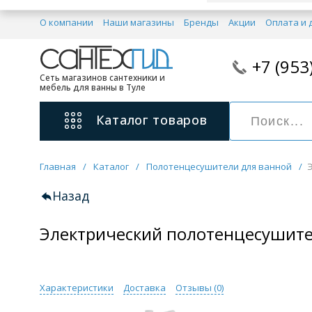
О компании
Наши магазины
Бренды
Акции
Оплата и 
+7 (953
Сеть магазинов сантехники и
мебель для ванны в Туле
Каталог
товаров
Главная
/
Каталог
/
Полотенцесушители для ванной
/
Смесители
11 категорий
Назад
Электрический полотенцесушите
Для ванны с душем
Для раковины
С гигиеническим душем
На борт ванной
Характеристики
Доставка
Отзывы (
0
)