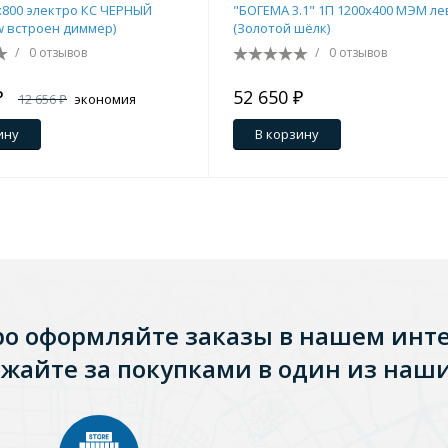
0х800 электро КС ЧЕРНЫЙ
"БОГЕМА 3.1" 1П 1200х400 МЭМ л
w встроен диммер)
(Золотой шёлк)
/
0 отзывов
/
0 отзывов
₽
52 650 ₽
12 656 ₽
экономия
ину
В корзину
ро оформляйте заказы в нашем инт
Стальные
Из искусственного камня
Из стеклоплас
жайте за покупками в один из наши