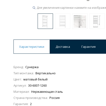
Для увеличения картинки нажмите на изображ
Ванны
19 категорий
Акриловые
Из литьевого мрамора
Ванны 120 см
Ванны 130 см
Ванны 
Характеристики
Доставка
Гарантия
Ванны 200 см
Экраны для ванн
Ком
Бренд:
Сунержа
Тип монтажа:
Вертикально
Кухонные мойки
Цвет:
матовый белый
15 категорий
Артикул:
30-6007-1260
Материал:
Нержавеющая сталь
Из искусственного камня
Из нержавеюще
Страна производства:
Россия
Гарантия:
2