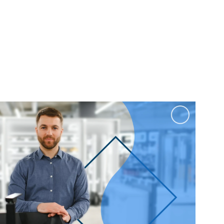
100 см
Перейти в раздел
альные
Подвесные
60 см
65 см
70 см
80 см
Перейти в раздел