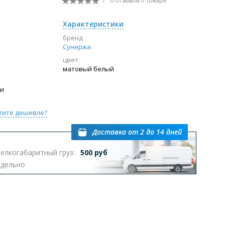
/
0 отзывов
о товаре
Перейти в раздел
Характеристики
бренд
Сунержа
цвет
ы с инсталляцией
Биде
Писсуары
матовый белый
выпуском
ии
тите дешевле?
Доставка
от 2 до 14 дней
елкогабаритный груз:
500 руб
Перейти в раздел
тдельно
омплектующие для мебели