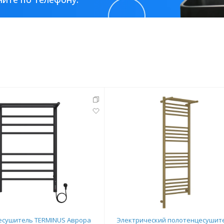
тующие
мнат
Ершики
Полки
есушитель TERMINUS Аврора
Электрический полотенцесушит