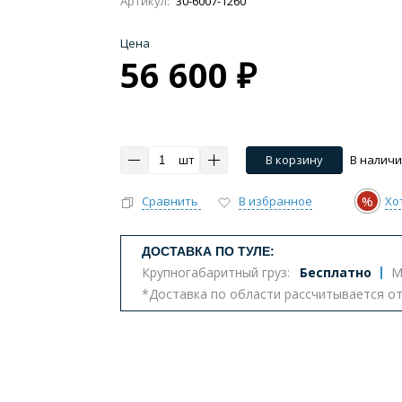
Артикул:
30-6007-1260
Цена
56 600 ₽
Импульсные, умные
Инсталляции
Комплект
тазы с биде
Бюджетные унитазы
С вертикальным 
шт
В корзину
В налич
ва
Комплектующие для унитазов
%
Сравнить
В избранное
Хо
ДОСТАВКА ПО ТУЛЕ:
т
Крупногабаритный груз:
Бесплатно
М
*Доставка по области рассчитывается о
еналы
Комоды
Шкафы
Столешницы
К