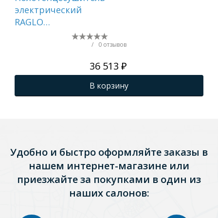
электрический
эл
RAGLO
RA
встраиваемый
се
сенсорный с
те
/
0 отзывов
терморегулятором,
сат
36 513 ₽
сатин R350.52.05
В корзину
Удобно и быстро оформляйте заказы в
нашем интернет-магазине или
приезжайте за покупками в один из
наших салонов: