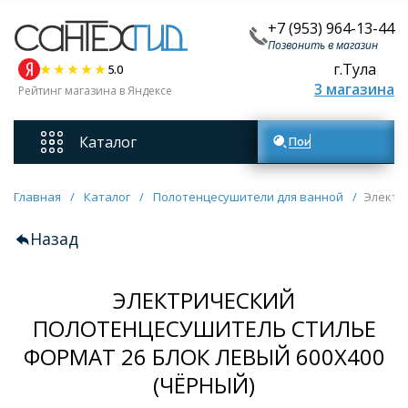
+7 (953) 964-13-44
Позвонить в магазин
г.Тула
5.0
3 магазина
Рейтинг магазина в Яндексе
Каталог
Поиск товаров
Смесители
Главная
/
Каталог
/
Полотенцесушители для ванной
/
Электр
Назад
Унитазы
ЭЛЕКТРИЧЕСКИЙ
Мебель для ванных комнат
ПОЛОТЕНЦЕСУШИТЕЛЬ СТИЛЬЕ
ФОРМАТ 26 БЛОК ЛЕВЫЙ 600Х400
Ванны
(ЧЁРНЫЙ)
Кухонные мойки