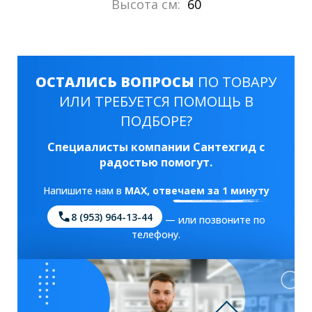
Высота см:
60
ОСТАЛИСЬ ВОПРОСЫ
ПО ТОВАРУ
ИЛИ ТРЕБУЕТСЯ ПОМОЩЬ В
ПОДБОРЕ?
Специалисты компании Сантехгид с
радостью помогут.
Напишите нам в
MAX
, отвечаем за 1 минуту
8 (953) 964-13-44
— или позвоните по
телефону.