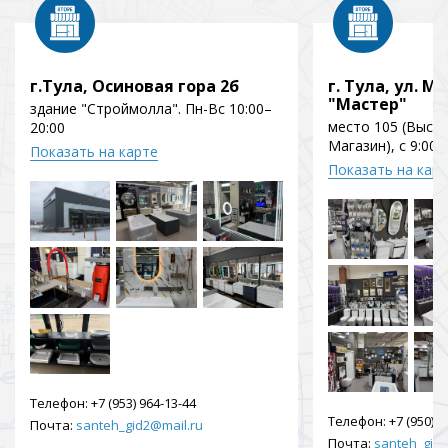
г.Тула, Осиновая гора 2б
г. Тула, ул. Мо
"Мастер"
здание "Строймолла". Пн-Вс 10:00–
место 105 (Выст
20:00
Магазин), с 9:00 
Показать на карте
Показать на кар
Телефон:
+7 (953) 964-13-44
Телефон:
+7 (950) 9
Почта:
santeh_gid2@mail.ru
Почта:
santeh_gid2