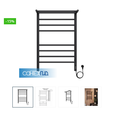
Раковины
-
15
%
Душевые кабины
Полотенцесушители
Аксессуары для ванных комнат
Зеркала
Душевые поддоны
Душевые уголки и ограждения