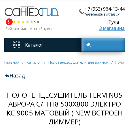
+7 (953) 964-13-44
Позвонить в магазин
г.Тула
5.0
3 магазина
Рейтинг магазина в Яндексе
Каталог
Поиск товаров
Смесители
Главная
/
Каталог
/
Полотенцесушители для ванной
/
Полотен
Назад
Унитазы
ПОЛОТЕНЦЕСУШИТЕЛЬ TERMINUS
Мебель для ванных комнат
АВРОРА С/П П8 500Х800 ЭЛЕКТРО
КС 9005 МАТОВЫЙ ( NEW ВСТРОЕН
Ванны
ДИММЕР)
Кухонные мойки