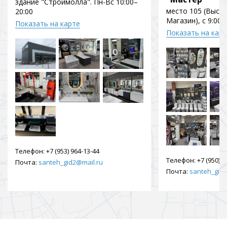
здание "Строймолла". Пн-Вс 10:00–
место 105 (Выст
20:00
Магазин), с 9:00 
Показать на карте
Показать на кар
Телефон:
+7 (953) 964-13-44
Телефон:
+7 (950) 9
Почта:
santeh_gid2@mail.ru
Почта:
santeh_gid2