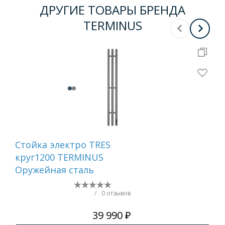
ДРУГИЕ ТОВАРЫ БРЕНДА
TERMINUS
Стойка электро TRES
Ст
круг1200 TERMINUS
QU
Оружейная сталь
кр
TER
ма
/
0 отзывов
39 990 ₽