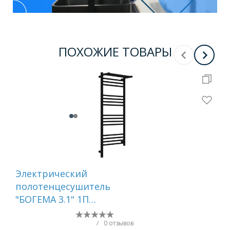
ПОХОЖИЕ ТОВАРЫ
-
10
Электрический
По
полотенцесушитель
TE
"БОГЕМА 3.1" 1П
П8 
1000х400 МЭМ левый
КС
(Матовый чёрный)
ne
/
0 отзывов