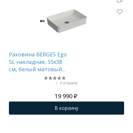
Раковина BERGES Ego
Ра
SL накладная, 55x38
SL 
см, белый матовый,
60х
без отверстия под
от
смеситель
см
/
0 отзывов
19 990 ₽
В корзину