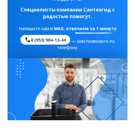
Специалисты компании Сантехгид с
радостью помогут.
Напишите нам в
MAX
, отвечаем за 1 минуту
8 (953) 964-13-44
— или позвоните по
телефону.