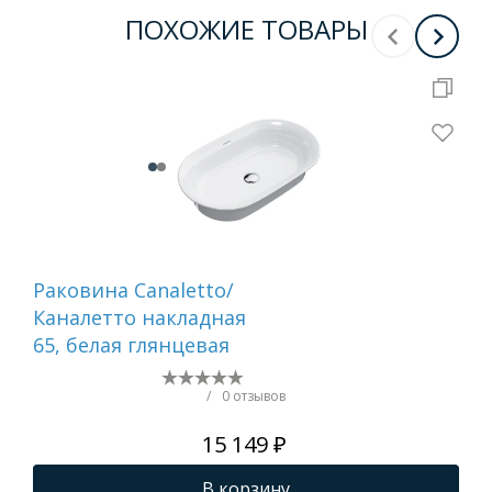
ПОХОЖИЕ ТОВАРЫ
Раковина Canaletto/
Ра
Каналетто накладная
SL 
65, белая глянцевая
см
без
см
/
0 отзывов
15 149 ₽
В корзину