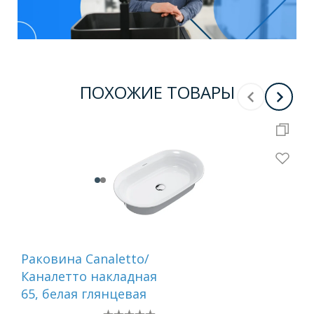
ПОХОЖИЕ ТОВАРЫ
Раковина Canaletto/
Ра
Каналетто накладная
SL 
65, белая глянцевая
см
без