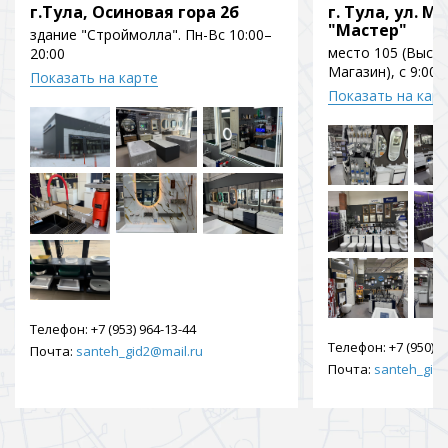
г.Тула, Осиновая гора 2б
г. Тула, ул. Мо
"Мастер"
здание "Строймолла". Пн-Вс 10:00–
место 105 (Выст
20:00
Магазин), с 9:00 
Показать на карте
Показать на кар
Телефон:
+7 (953) 964-13-44
Телефон:
+7 (950) 9
Почта:
santeh_gid2@mail.ru
Почта:
santeh_gid2