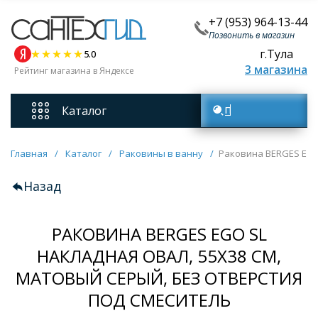
+7 (953) 964-13-44
Позвонить в магазин
г.Тула
5.0
3 магазина
Рейтинг магазина в Яндексе
Каталог
Поиск товаров
Смесители
Главная
/
Каталог
/
Раковины в ванну
/
Раковина BERGES Ego 
Назад
Унитазы
РАКОВИНА BERGES EGO SL
Мебель для ванных комнат
НАКЛАДНАЯ ОВАЛ, 55X38 СМ,
МАТОВЫЙ СЕРЫЙ, БЕЗ ОТВЕРСТИЯ
Ванны
ПОД СМЕСИТЕЛЬ
Кухонные мойки