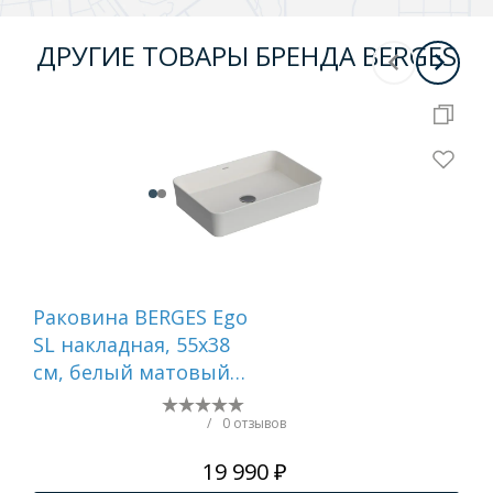
ДРУГИЕ ТОВАРЫ БРЕНДА BERGES
Раковина BERGES Ego
Ра
SL накладная, 55x38
SL 
см, белый матовый,
60х
без отверстия под
от
смеситель
см
/
0 отзывов
19 990 ₽