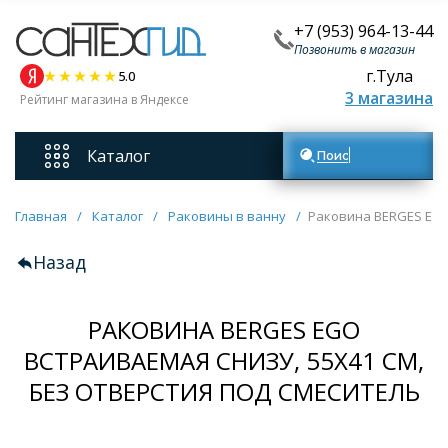
+7 (953) 964-13-44
Позвонить в магазин
г.Тула
5.0
3 магазина
Рейтинг магазина в Яндексе
Каталог
Поиск товаров
Смесители
Главная
/
Каталог
/
Раковины в ванну
/
Раковина BERGES Ego 
Назад
Унитазы
РАКОВИНА BERGES EGO
Мебель для ванных комнат
ВСТРАИВАЕМАЯ СНИЗУ, 55Х41 СМ,
БЕЗ ОТВЕРСТИЯ ПОД СМЕСИТЕЛЬ
Ванны
Кухонные мойки