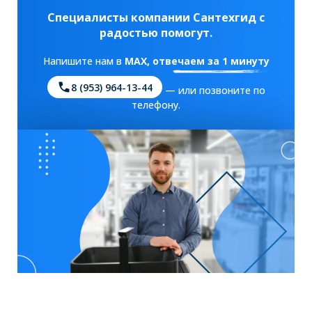
Специалисты компании Сантехгид с
радостью помогут.
Напишите нам в
MAX
, отвечаем за 1 минуту
8 (953) 964-13-44
— или позвоните по
телефону.