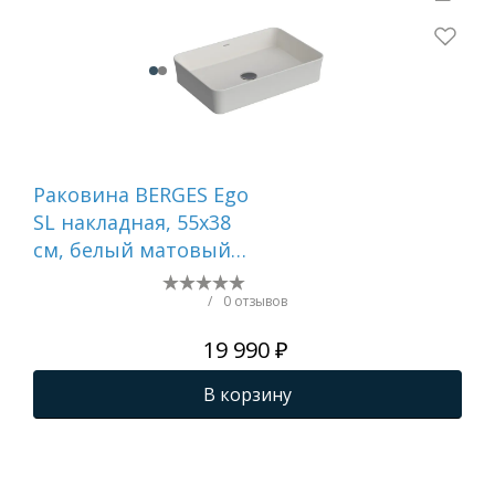
Раковина BERGES Ego
Ра
SL накладная, 55x38
SL 
см, белый матовый,
60х
без отверстия под
от
смеситель
см
/
0 отзывов
19 990 ₽
В корзину