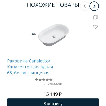
ПОХОЖИЕ ТОВАРЫ
Раковина Canaletto/
Ра
Каналетто накладная
SL 
65, белая глянцевая
см
без
см
/
0 отзывов
15 149 ₽
В корзину