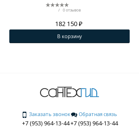
Термостатическим
() 
смесителем,
/
0 отзывов
шлифованное золото
182 150 ₽
() A7589A2
В корзину
Заказать звонок
Обратная связь
+7 (953) 964-13-44
+7 (953) 964-13-44