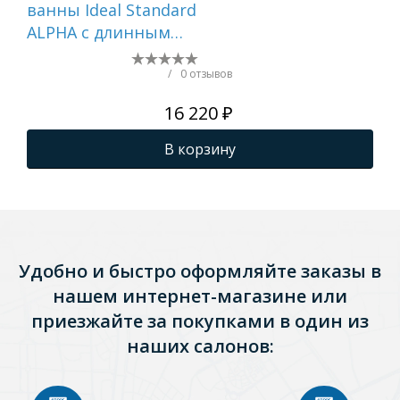
ванны Ideal Standard
ва
ALPHA с длинным
GA
изливом,
Однорукоятковый,
/
0 отзывов
настенный, хром ()
16 220 ₽
BD044AA
В корзину
Удобно и быстро оформляйте заказы в
нашем интернет-магазине или
приезжайте за покупками в один из
наших салонов: