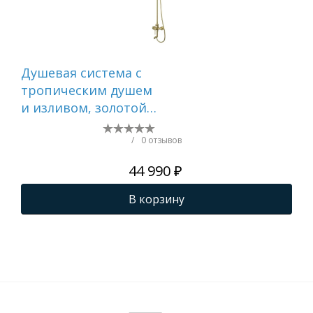
Душевая система с
Ду
тропическим душем
тр
и изливом, золотой
и и
матовый, Aiger,
Aig
IDDIS, AIGMG3Fi06
AIG
/
0 отзывов
44 990 ₽
В корзину