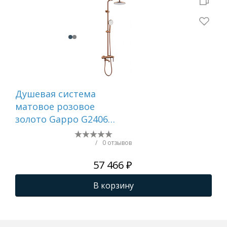
Душевая система
Ду
матовое розовое
тр
золото Gappo G2406-
и и
43
мат
IDD
/
0 отзывов
57 466 ₽
В корзину