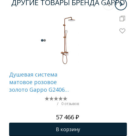
ДРУГИЕ ТОВАРЫ БРЕНДА GAPPO
Душевая система
Аэ
матовое розовое
GA
золото Gappo G2406-
43
/
0 отзывов
57 466 ₽
В корзину