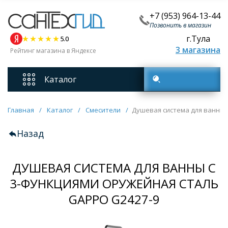
+7 (953) 964-13-44
Позвонить в магазин
г.Тула
5.0
3 магазина
Рейтинг магазина в Яндексе
Каталог
Поиск товаров
Смесители
Главная
/
Каталог
/
Смесители
/
Душевая система для ванны 
Назад
Унитазы
ДУШЕВАЯ СИСТЕМА ДЛЯ ВАННЫ С
Мебель для ванных комнат
3-ФУНКЦИЯМИ ОРУЖЕЙНАЯ СТАЛЬ
Ванны
GAPPO G2427-9
Кухонные мойки