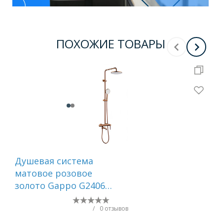
ПОХОЖИЕ ТОВАРЫ
Душевая система
Ду
матовое розовое
тр
золото Gappo G2406-
и и
43
мат
IDD
/
0 отзывов