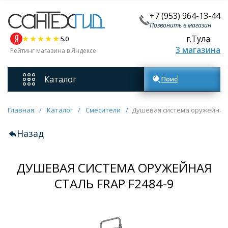
+7 (953) 964-13-44
Позвонить в магазин
г.Тула
5.0
3 магазина
Рейтинг магазина в Яндексе
Каталог
Поиск товаров
Смесители
Главная
/
Каталог
/
Смесители
/
Душевая система оружейная с
Назад
Унитазы
ДУШЕВАЯ СИСТЕМА ОРУЖЕЙНАЯ
Мебель для ванных комнат
СТАЛЬ FRAP F2484-9
Ванны
Кухонные мойки