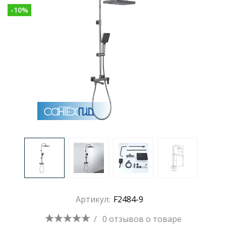
-
10
%
Раковины
Душевые кабины
Полотенцесушители
Аксессуары для ванных комнат
Зеркала
Душевые поддоны
Артикул:
F2484-9
Душевые уголки и ограждения
/
0 отзывов
о товаре