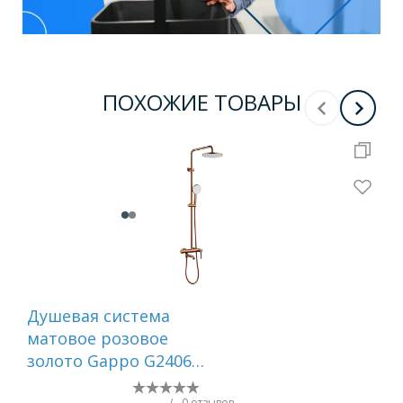
ПОХОЖИЕ ТОВАРЫ
Душевая система
Ду
матовое розовое
тр
золото Gappo G2406-
и и
43
мат
/
0 отзывов