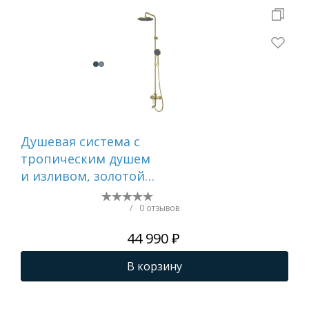
Душевая система с
Ду
тропическим душем
тр
и изливом, золотой
и и
матовый, Aiger,
Aig
IDDIS, AIGMG3Fi06
AIG
/
0 отзывов
44 990 ₽
В корзину