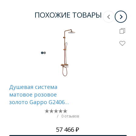
ПОХОЖИЕ ТОВАРЫ
Душевая система
Ду
матовое розовое
тр
золото Gappo G2406-
и и
43
мат
IDD
/
0 отзывов
57 466 ₽