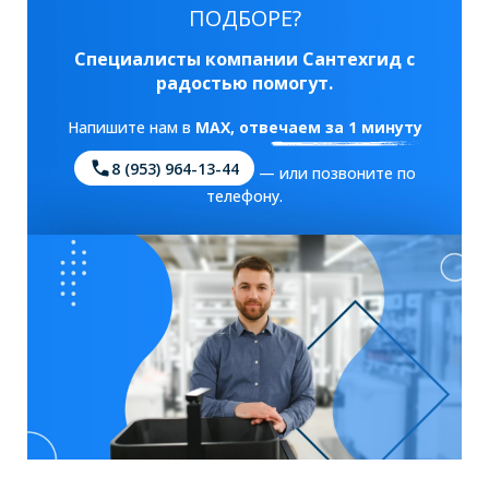
ПОДБОРЕ?
Специалисты компании Сантехгид с
радостью помогут.
Напишите нам в
MAX
, отвечаем за 1 минуту
8 (953) 964-13-44
— или позвоните по
телефону.