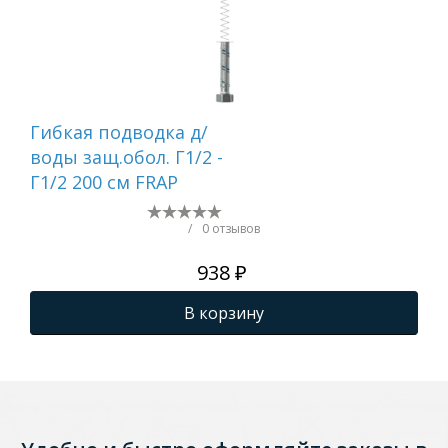
Гибкая подводка д/
Ги
воды защ.обол. Г1/2 -
сме
Г1/2 200 см FRAP
FR
/
0 отзывов
938 ₽
В корзину