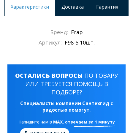
Характеристики
Доставка
Гарантия
Бренд:
Frap
Артикул:
F98-5 10шт.
ОСТАЛИСЬ ВОПРОСЫ
ПО ТОВАРУ
ИЛИ ТРЕБУЕТСЯ ПОМОЩЬ В
ПОДБОРЕ?
Специалисты компании Сантехгид с
радостью помогут.
Напишите нам в
MAX
, отвечаем за 1 минуту