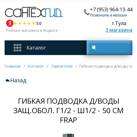
+7 (953) 964-13-44
Позвонить в магазин
г.Тула
5.0
3 магазина
Рейтинг магазина в Яндексе
Каталог
Поиск товаров
Смесители
Главная
/
Каталог
/
Смесители
/
Гибкая подводка д/воды защ.об
Назад
Унитазы
ГИБКАЯ ПОДВОДКА Д/ВОДЫ
Мебель для ванных комнат
ЗАЩ.ОБОЛ. Г1/2 - Ш1/2 - 50 СМ
Ванны
FRAP
Кухонные мойки