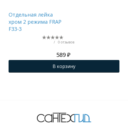
Отдельная лейка
Вту
хром 2 режима FRAP
F33-3
/
0 отзывов
589 ₽
В корзину