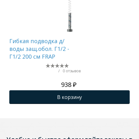
Гибкая подводка д/
Ги
воды защ.обол. Г1/2 -
сме
Г1/2 200 см FRAP
FR
/
0 отзывов
938 ₽
В корзину