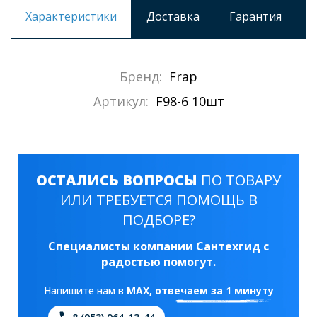
Характеристики
Доставка
Гарантия
Бренд:
Frap
Артикул:
F98-6 10шт
ОСТАЛИСЬ ВОПРОСЫ
ПО ТОВАРУ
ИЛИ ТРЕБУЕТСЯ ПОМОЩЬ В
ПОДБОРЕ?
Специалисты компании Сантехгид с
радостью помогут.
Напишите нам в
MAX
, отвечаем за 1 минуту