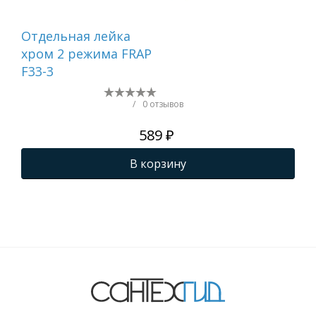
Отдельная лейка
Вту
хром 2 режима FRAP
F33-3
/
0 отзывов
589 ₽
В корзину