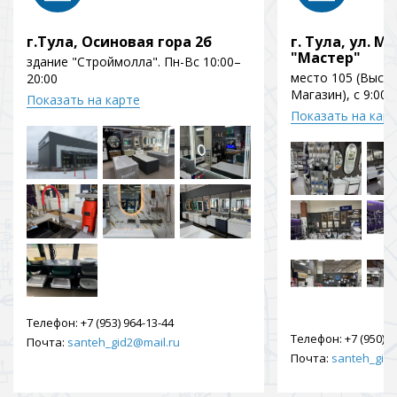
г.Тула, Осиновая гора 2б
г. Тула, ул. Мо
"Мастер"
здание "Строймолла". Пн-Вс 10:00–
место 105 (Выст
20:00
Магазин), с 9:00 
Показать на карте
Показать на кар
Телефон:
+7 (953) 964-13-44
Телефон:
+7 (950) 9
Почта:
santeh_gid2@mail.ru
Почта:
santeh_gid2