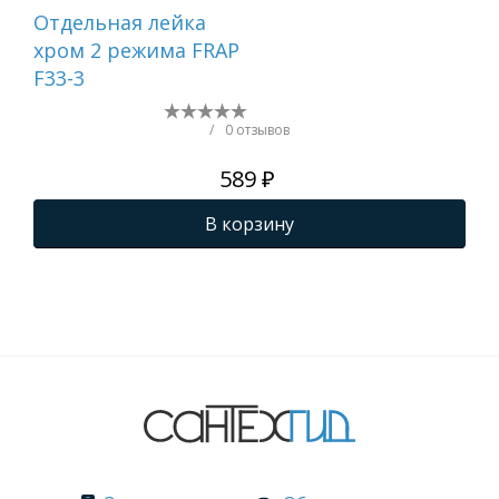
Отдельная лейка
Вту
хром 2 режима FRAP
F33-3
/
0 отзывов
589 ₽
В корзину