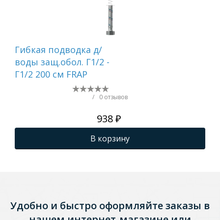
Гибкая подводка д/
Ги
воды защ.обол. Г1/2 -
сме
Г1/2 200 см FRAP
FR
/
0 отзывов
938 ₽
В корзину
Удобно и быстро оформляйте заказы в
нашем интернет-магазине или