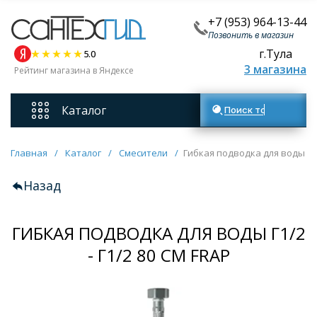
+7 (953) 964-13-44
Позвонить в магазин
г.Тула
5.0
3 магазина
Рейтинг магазина в Яндексе
Каталог
Поиск товаров
Смесители
Главная
/
Каталог
/
Смесители
/
Гибкая подводка для воды Г1/2
Назад
Унитазы
ГИБКАЯ ПОДВОДКА ДЛЯ ВОДЫ Г1/2
Мебель для ванных комнат
- Г1/2 80 СМ FRAP
Ванны
Кухонные мойки