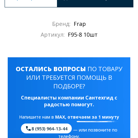
Бренд:
Frap
Артикул:
F95-8 10шт
ОСТАЛИСЬ ВОПРОСЫ
ПО ТОВАРУ
ИЛИ ТРЕБУЕТСЯ ПОМОЩЬ В
ПОДБОРЕ?
Специалисты компании Сантехгид с
радостью помогут.
Напишите нам в
MAX
, отвечаем за 1 минуту
8 (953) 964-13-44
— или позвоните по
телефону.