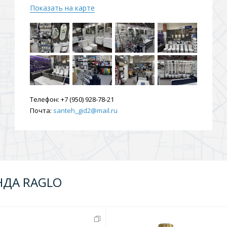
Показать на карте
ения
ия
На борт ванной
Телефон:
+7 (950) 928-78-21
Почта:
santeh_gid2@mail.ru
йные
НДА RAGLO