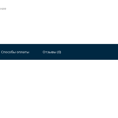
ение
Стальные
Чугунные
Ванны 100 см
Отдельно
140 см
Ванны 150 см
Ванны 160 см
Ванны 17
Способы оплаты
Отзывы (
0
)
плектующие для ванн
й стали
Двойные
Сушилки и диспенсеры для моек