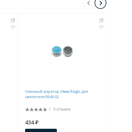
Перейти в раздел
Сменный аэратор 24мм Raglo для
Отдельная
Перейти в раздел
смесителя R540.02
/
0 отзывов
434 ₽
640 ₽