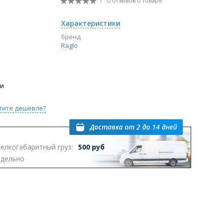
/
0 отзывов
о товаре
Перейти в раздел
Характеристики
бренд
Raglo
ы с инсталляцией
Биде
Писсуары
выпуском
ии
тите дешевле?
Доставка
от 2 до 14 дней
елкогабаритный груз:
500 руб
Перейти в раздел
тдельно
омплектующие для мебели