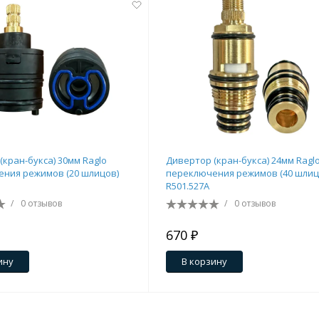
(кран-букса) 30мм Raglo
Дивертор (кран-букса) 24мм Ragl
ния режимов (20 шлицов)
переключения режимов (40 шлиц
R501.527A
/
0 отзывов
/
0 отзывов
670 ₽
ину
В корзину