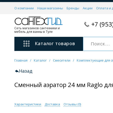
О компании
Наши магазины
Бренды
Акции
Оплата и 
+7 (953
Сеть магазинов сантехники и
мебель для ванны в Туле
Каталог
товаров
Главная
/
Каталог
/
Смесители
/
Комплектующие для с
Смесители
11 категорий
Назад
Сменный аэратор 24 мм Raglo дл
Для ванны с душем
Для раковины
С гигиеническим душем
На борт ванной
Характеристики
Доставка
Отзывы (
0
)