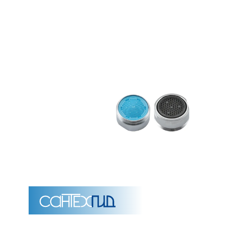
Унитазы
15 категорий
Напольные
Подвесные
Моноблоки
Приставные
Угловые с бачком
Уни
Комплектующие для инсталляций и кнопки смы
Мебель для ванных комна
7 категорий
Тумбы для ванной
Зеркало шкаф
П