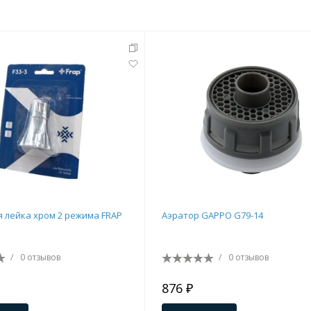
тующие
мнат
 лейка хром 2 режима FRAP
Аэратор GAPPO G79-14
/
0 отзывов
/
0 отзывов
Ершики
Полки
876 ₽