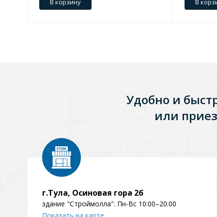
В корзину
В корз
Зеркала
1 категория
Зеркала с подсветкой
Удобно и быст
или приез
Душевые поддоны
7 категорий
Акриловые
Из литьевого мрамора
Комплектующие к поддонам
г.Тула, Осиновая гора 2б
здание "Строймолла". Пн-Вс 10:00–20:00
Показать на карте