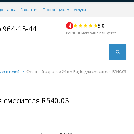
доставка
Гарантия
Поставщикам
Услуги
5.0
) 964-13-44
Рейтинг магазина в Яндексе
месителей
/
Сменный аэратор 24 мм Raglo для смесителя R540.03
я смесителя R540.03
Для кухни
Для душа
Для биде
Душевые стой
Напольные
Комплектующие