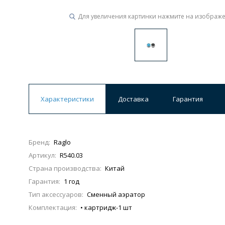
Для увеличения картинки нажмите на изображ
Ванны
19 категорий
Акриловые
Из литьевого мрамора
Ванны 120 см
Ванны 130 см
Ванны 
Характеристики
Доставка
Гарантия
Ванны 200 см
Экраны для ванн
Ком
Бренд:
Raglo
Артикул:
R540.03
Кухонные мойки
Страна производства:
Китай
15 категорий
Гарантия:
1 год
Тип аксессуаров:
Сменный аэратор
Из искусственного камня
Из нержавеюще
Комплектация:
• картридж-1 шт