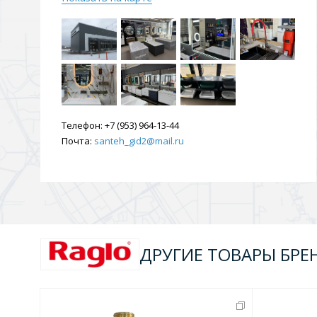
Душевые уголки и огражд
3 категории
Двери и перегородки
Душевые огражден
Телефон:
+7 (953) 964-13-44
Почта:
santeh_gid2@mail.ru
Трапы для душевых
3 категории
Квадратные
Комплектующие
Лине
ДРУГИЕ ТОВАРЫ БРЕ