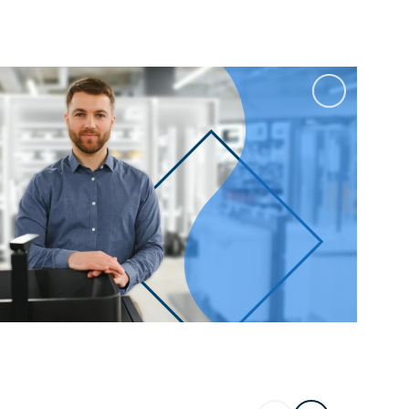
100 см
Перейти в раздел
альные
Подвесные
60 см
65 см
70 см
80 см
Перейти в раздел