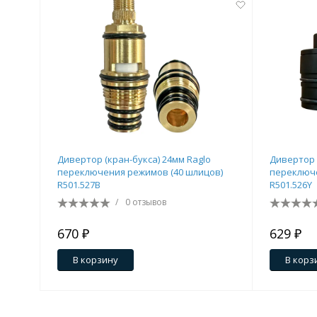
Дивертор (кран-букса) 24мм Raglo
Дивертор 
переключения режимов (40 шлицов)
переключе
R501.527B
R501.526Y
/
0 отзывов
670 ₽
629 ₽
В корзину
В корз