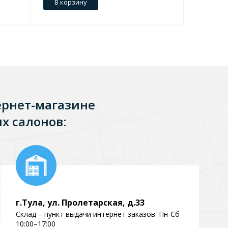
В корзину
В кор
Перейти в раздел
ернет-магазине
х салонов:
Перейти в раздел
тика
Керамические
г.Тула, ул. Пролетарская, д.33
Склад – пункт выдачи интернет заказов. Пн-Сб
10:00–17:00