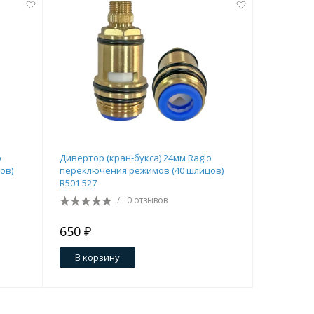
o
Дивертор (кран-букса) 24мм Raglo
Дивертор 
ов)
переключения режимов (40 шлицов)
R501.527
R501.527
шлицов)
/
0 отзывов
650 ₽
650 ₽
В корзину
В кор