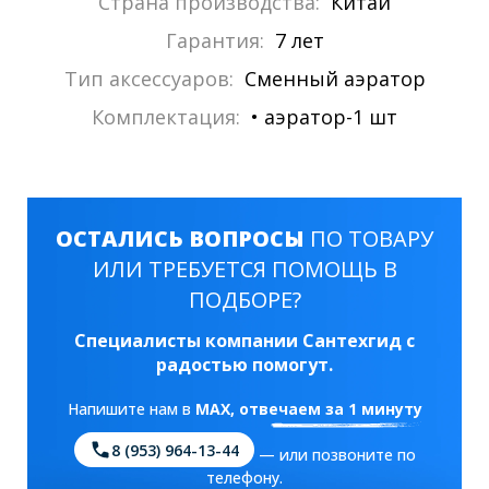
Страна производства:
Китай
Гарантия:
7 лет
Тип аксессуаров:
Сменный аэратор
Комплектация:
• аэратор-1 шт
ОСТАЛИСЬ ВОПРОСЫ
ПО ТОВАРУ
ИЛИ ТРЕБУЕТСЯ ПОМОЩЬ В
ПОДБОРЕ?
Специалисты компании Сантехгид с
радостью помогут.
Напишите нам в
MAX
, отвечаем за 1 минуту
8 (953) 964-13-44
— или позвоните по
телефону.