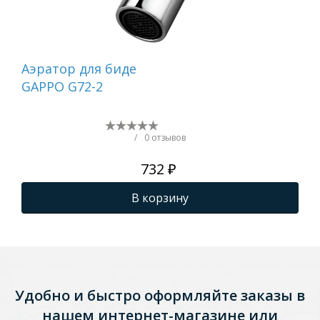
Аэратор для биде
От
GAPPO G72-2
хр
F33
/
0 отзывов
732 ₽
В корзину
Удобно и быстро оформляйте заказы в
нашем интернет-магазине или