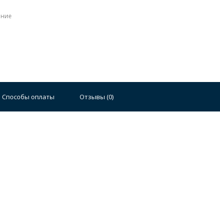
ение
Стальные
Чугунные
Ванны 100 см
Отдельно
140 см
Ванны 150 см
Ванны 160 см
Ванны 17
Способы оплаты
Отзывы (
0
)
плектующие для ванн
й стали
Двойные
Сушилки и диспенсеры для моек