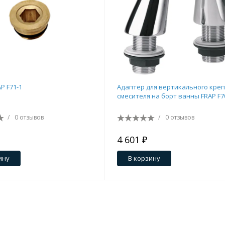
P F71-1
Адаптер для вертикального кре
смесителя на борт ванны FRAP F7
/
0 отзывов
/
0 отзывов
4 601 ₽
ину
В корзину