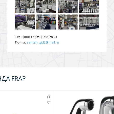
ения
ия
На борт ванной
Телефон:
+7 (950) 928-78-21
Почта:
santeh_gid2@mail.ru
НДА FRAP
йные