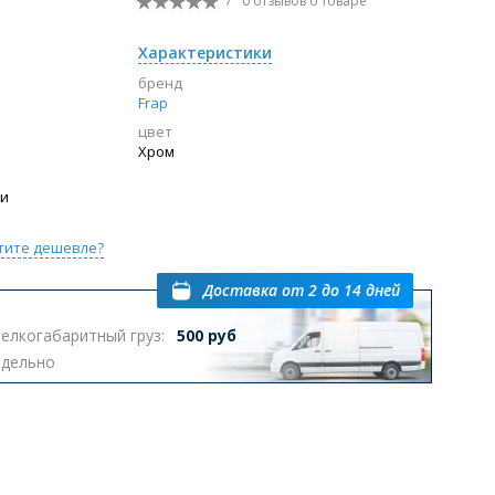
/
0 отзывов
о товаре
Перейти в раздел
Характеристики
бренд
Frap
цвет
ы с инсталляцией
Биде
Писсуары
Хром
выпуском
ии
тите дешевле?
Доставка
от 2 до 14 дней
елкогабаритный груз:
500 руб
Перейти в раздел
тдельно
омплектующие для мебели