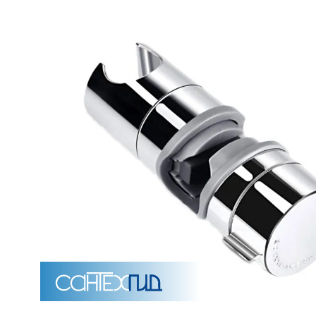
Унитазы
15 категорий
Напольные
Подвесные
Моноблоки
Приставные
Угловые с бачком
Уни
Комплектующие для инсталляций и кнопки смы
Мебель для ванных комна
7 категорий
Тумбы для ванной
Зеркало шкаф
П