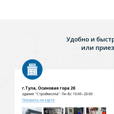
Зеркала
1 категория
Зеркала с подсветкой
Удобно и быст
или приез
Душевые поддоны
7 категорий
Акриловые
Из литьевого мрамора
г.Тула, Осиновая гора 2б
здание "Строймолла". Пн-Вс 10:00–20:00
Комплектующие к поддонам
Показать на карте