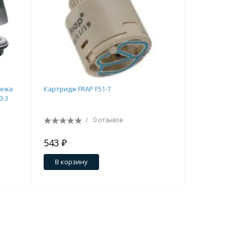
пежа
Картридж FRAP F51-7
Отдельная
0-3
/
0 отзывов
543 ₽
640 ₽
В корзину
В кор