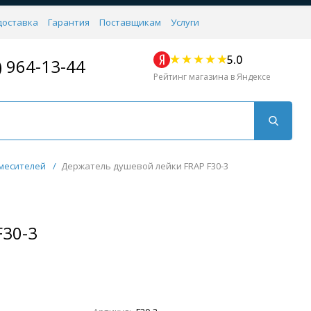
доставка
Гарантия
Поставщикам
Услуги
5.0
) 964-13-44
Рейтинг магазина в Яндексе
месителей
/
Держатель душевой лейки FRAP F30-3
F30-3
Для кухни
Для душа
Для биде
Душевые стой
Напольные
Комплектующие