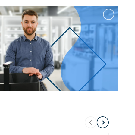
100 см
Перейти в раздел
альные
Подвесные
60 см
65 см
70 см
80 см
Перейти в раздел