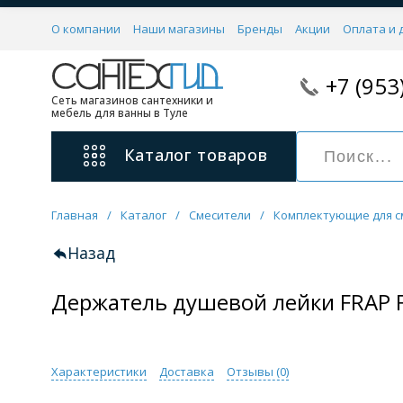
О компании
Наши магазины
Бренды
Акции
Оплата и 
+7 (953
Сеть магазинов сантехники и
мебель для ванны в Туле
Каталог
товаров
Главная
/
Каталог
/
Смесители
/
Комплектующие для с
Смесители
11 категорий
Назад
Держатель душевой лейки FRAP 
Для ванны с душем
Для раковины
С гигиеническим душем
На борт ванной
Характеристики
Доставка
Отзывы (
0
)