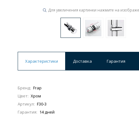
Для увеличения картинки нажмите на изображ
Ванны
19 категорий
Акриловые
Из литьевого мрамора
Ванны 120 см
Ванны 130 см
Ванны 
Характеристики
Доставка
Гарантия
Ванны 200 см
Экраны для ванн
Ком
Бренд:
Frap
Цвет:
Хром
Кухонные мойки
Артикул:
F30-3
15 категорий
Гарантия:
14 дней
Из искусственного камня
Из нержавеюще