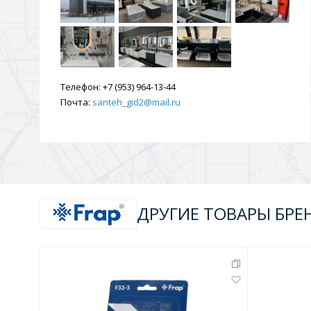
Душевые уголки и огражд
3 категории
Двери и перегородки
Душевые огражден
Телефон:
+7 (953) 964-13-44
Почта:
santeh_gid2@mail.ru
Трапы для душевых
3 категории
ДРУГИЕ ТОВАРЫ БРЕ
Квадратные
Комплектующие
Лине