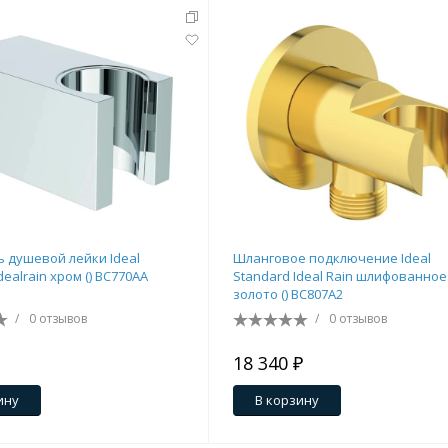
тующие
 душевой лейки Ideal
Шланговое подключение Ideal
dealrain хром () BC770AA
Standard Ideal Rain шлифованное
золото () BC807A2
мнат
/
0 отзывов
/
0 отзывов
18 340 ₽
Ершики
Полки
ину
В корзину