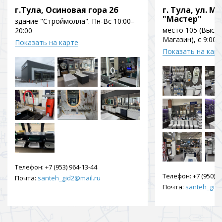
г.Тула, Осиновая гора 2б
г. Тула, ул. Мо
"Мастер"
здание "Строймолла". Пн-Вс 10:00–
место 105 (Выст
20:00
Магазин), с 9:00 
Показать на карте
Показать на кар
Телефон:
+7 (953) 964-13-44
Телефон:
+7 (950) 9
Почта:
santeh_gid2@mail.ru
Почта:
santeh_gid2