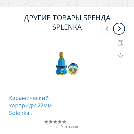
ДРУГИЕ ТОВАРЫ БРЕНДА
SPLENKA
Керамический
Ке
картридж 22мм
ка
Splenka
Spl
переключения
см
режимов , S500.542
S50
/
0 отзывов