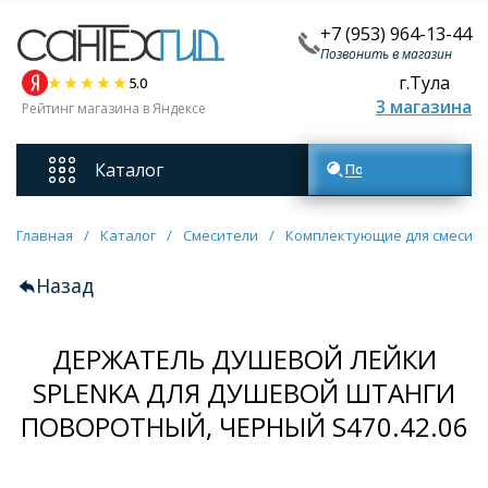
+7 (953) 964-13-44
Позвонить в магазин
г.Тула
5.0
3 магазина
Рейтинг магазина в Яндексе
Каталог
Поиск товаров
Смесители
Главная
/
Каталог
/
Смесители
/
Комплектующие для смесит
Назад
Унитазы
ДЕРЖАТЕЛЬ ДУШЕВОЙ ЛЕЙКИ
Мебель для ванных комнат
SPLENKA ДЛЯ ДУШЕВОЙ ШТАНГИ
ПОВОРОТНЫЙ, ЧЕРНЫЙ S470.42.06
Ванны
Кухонные мойки