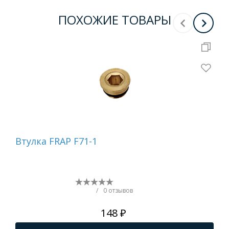
ПОХОЖИЕ ТОВАРЫ
Втулка FRAP F71-1
Ад
ве
кр
на
F70
/
0 отзывов
148 ₽