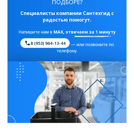
ПОДБОРЕ?
Специалисты компании Сантехгид с
радостью помогут.
Напишите нам в
MAX
, отвечаем за 1 минуту
8 (953) 964-13-44
— или позвоните по
телефону.