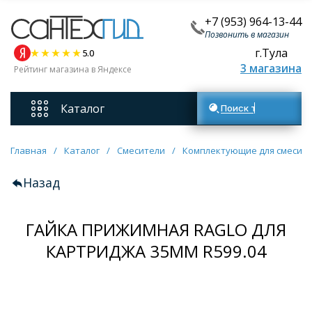
+7 (953) 964-13-44
Позвонить в магазин
г.Тула
5.0
3 магазина
Рейтинг магазина в Яндексе
Каталог
Поиск товаров
Смесители
Главная
/
Каталог
/
Смесители
/
Комплектующие для смесит
Назад
Унитазы
ГАЙКА ПРИЖИМНАЯ RAGLO ДЛЯ
Мебель для ванных комнат
КАРТРИДЖА 35ММ R599.04
Ванны
Кухонные мойки