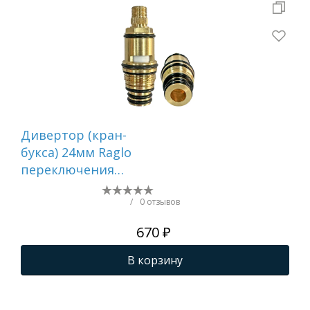
Дивертор (кран-
Ди
букса) 24мм Raglo
бук
переключения
пе
режимов (40 шлицов)
ре
R501.527B
R50
/
0 отзывов
670 ₽
В корзину